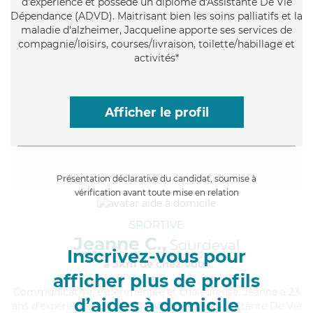
d'expérience et possède un diplôme d'Assistante De Vie
Dépendance (ADVD). Maitrisant bien les soins palliatifs et la
maladie d'alzheimer, Jacqueline apporte ses services de
compagnie/loisirs, courses/livraison, toilette/habillage et
activités*
Afficher le profil
Présentation déclarative du candidat, soumise à
vérification avant toute mise en relation
SPORTIVE
Jeanne C.,
Sourdeval
Inscrivez-vous pour
à 5km de chez Vous
afficher plus de profils
Communicative
, expérimentée et chaleureuse, Jeanne a 23
d’aides à domicile
ans d'expérience et possède un diplôme d'Assistante De Vie