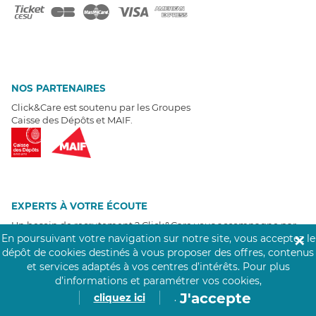
NOS PARTENAIRES
Click&Care est soutenu par les Groupes
Caisse des Dépôts et MAIF.
EXPERTS À VOTRE ÉCOUTE
Un besoin de recrutement ? Click&Care vous accompagne par
téléphone 7/7
.
En poursuivant votre navigation sur notre site, vous acceptez le
✕
Être rappelé aujourd'hui
dépôt de cookies destinés à vous proposer des offres, contenus
et services adaptés à vos centres d’intérêts.
Pour plus
d’informations et paramétrer vos cookies,
T
É
MOIGNAGES CLIENTS
J'accepte
cliquez ici
.