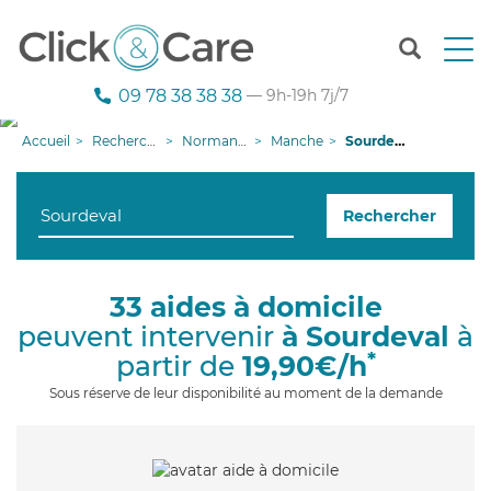
T
o
g
09 78 38 38 38
— 9h-19h 7j/7
g
l
Accueil
Recherche aide à domicile
Normandie
Manche
Sourdeval
e
n
a
Rechercher
v
i
g
a
33 aides à domicile
t
peuvent intervenir
à Sourdeval
à
i
o
*
partir de
19,90€/h
n
Sous réserve de leur disponibilité au moment de la demande