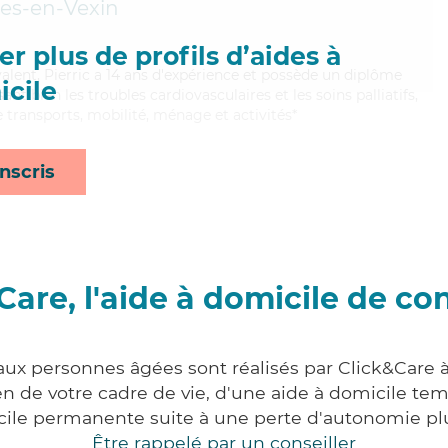
les-en-Vexin
r plus de profils d’aides à
valent, Pierric a 14 ans d'expérience et possède un diplôme
cile
sant bien les troubles cardiovasculaires et les soins palliatifs,
e transports, mobilité, ménage et activités*
nscris
Care, l'aide à domicile de co
 aux personnes âgées sont réalisés par Click&Care 
 de votre cadre de vie, d'une aide à domicile tem
cile permanente suite à une perte d'autonomie pl
Être rappelé par un conseiller