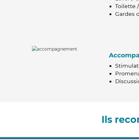
Toilette
Gardes d
Accomp
Stimulat
Promen
Discussio
Ils rec