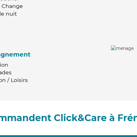
 / Change
e nuit
agnement
ion
ades
n / Loisirs
ommandent Click&Care à Fr