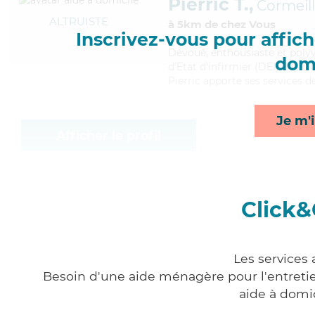
Pierric T.,
Cormeil
ALTRUISTE
à 5km de chez Vous
Inscrivez-vous pour affiche
Dévoué
, enthousiaste et poly
domi
d'Etat d'infirmier (DEI). Maitri
Pierric apporte ses services d
Je m'i
Afficher le profil
Click&
Les services
Besoin d'une aide ménagère pour l'entretien
aide à domi