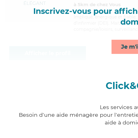
ÉLÉGANT
à 5km de chez Vous
Inscrivez-vous pour affiche
Impliqué
, énergique et fiable
domi
d'infirmier (DEI). Maitrisant b
compagnie/loisirs, surveillanc
Je m'i
Afficher le profil
Click&
Les services a
Besoin d'une aide ménagère pour l'entretien
aide à domi