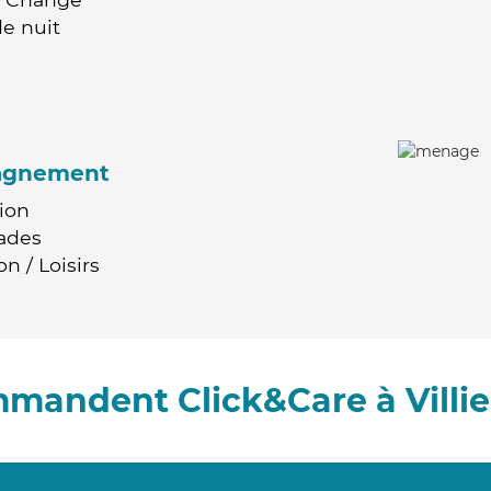
e nuit
agnement
ion
ades
n / Loisirs
mmandent Click&Care à Villie