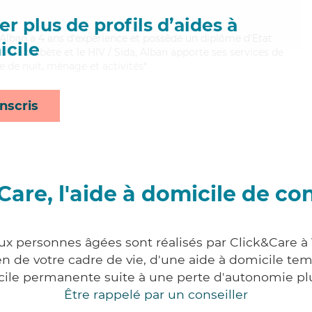
r plus de profils d’aides à
, Alban a 4 ans d'expérience et possède un diplôme d'Etat
cile
ien le diabète et le HIV / Sida, Alban apporte ses services de
e de nuit, ménage et activités*
nscris
Care, l'aide à domicile de co
ux personnes âgées sont réalisés par Click&Care à V
 de votre cadre de vie, d'une aide à domicile tem
cile permanente suite à une perte d'autonomie pl
Être rappelé par un conseiller