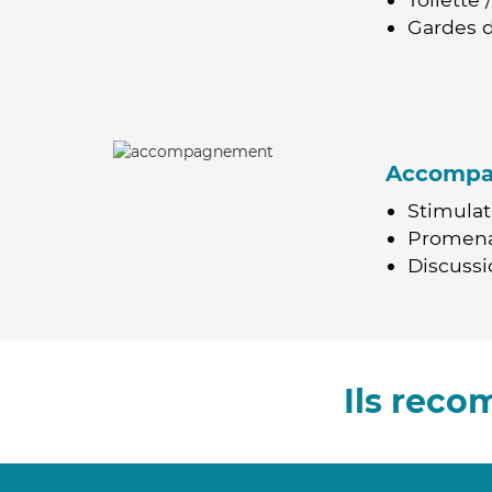
Gardes d
Accomp
Stimulat
Promen
Discussio
Ils reco