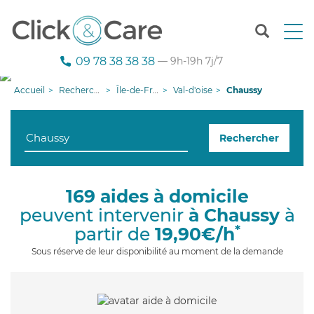
T
o
g
09 78 38 38 38
— 9h-19h 7j/7
g
l
Accueil
Recherche aide à domicile
Île-de-France
Val-d'oise
Chaussy
e
n
a
Rechercher
v
i
g
a
169 aides à domicile
t
peuvent intervenir
à Chaussy
à
i
o
*
partir de
19,90€/h
n
Sous réserve de leur disponibilité au moment de la demande