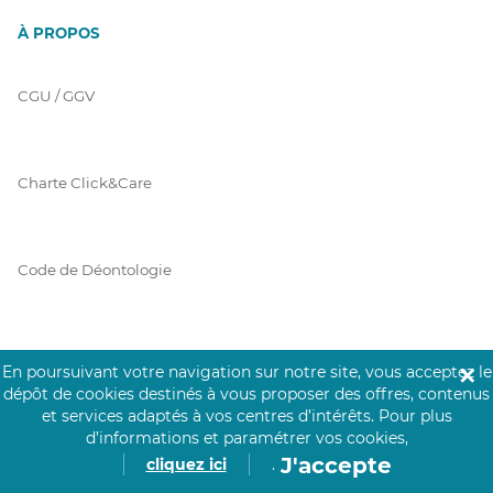
À PROPOS
CGU / GGV
Charte Click&Care
Code de Déontologie
Mentions Légales
En poursuivant votre navigation sur notre site, vous acceptez le
✕
dépôt de cookies destinés à vous proposer des offres, contenus
et services adaptés à vos centres d’intérêts.
Pour plus
d’informations et paramétrer vos cookies,
Prérequis Click&Care
J'accepte
cliquez ici
.