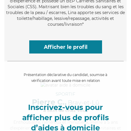
d'expérience et possède un BEP Carrières Sanitaires et
Sociales (CSS). Maitrisant bien les troubles du sang et les
troubles de la peau / escarres, Lina apporte ses services de
toilette/habillage, lessive/repassage, activités et
courses/livraison*
Afficher le profil
Présentation déclarative du candidat, soumise à
vérification avant toute mise en relation
SPORTIF
Pierre C.,
Bray-et-Lû
Inscrivez-vous pour
à 5km de chez Vous
afficher plus de profils
Enthousiaste
, généreux et minutieux, Pierre a 5 ans
d’aides à domicile
d'expérience et possède un BEP Carrières Sanitaires et