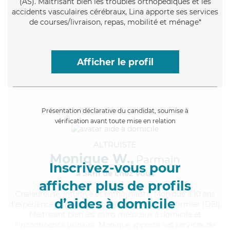
(AS). Maitrisant bien les troubles orthopédiques et les
accidents vasculaires cérébraux, Lina apporte ses services
de courses/livraison, repas, mobilité et ménage*
Afficher le profil
Présentation déclarative du candidat, soumise à
vérification avant toute mise en relation
ALTRUISTE
Monique W.,
Parmain
Inscrivez-vous pour
à 5km de chez Vous
afficher plus de profils
Chaleureuse
, intuitive et enthousiaste, Monique a 10 ans
d’aides à domicile
d'expérience et possède un diplôme d'Etat d'infirmier (DEI).
Maitrisant bien les soins médicaux à domicile et
l'incontinence urinaire, Monique apporte ses services de