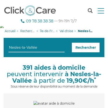
T
o
g
09 78 38 38 38
— 9h-19h 7j/7
g
l
Accueil
Recherche aide à domicile
Île-de-France
Val-d'oise
Nesles-la-Vallée
e
n
a
Rechercher
v
i
g
a
391 aides à domicile
t
peuvent intervenir
à Nesles-la-
i
o
*
Vallée
à partir de
19,90€/h
n
Sous réserve de leur disponibilité au moment de la demande