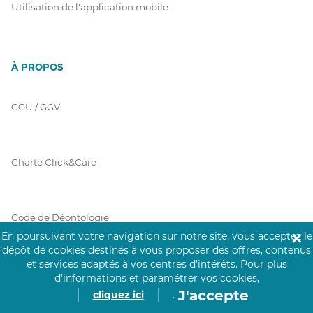
Utilisation de l'application mobile
À PROPOS
CGU / GGV
Charte Click&Care
Code de Déontologie
En poursuivant votre navigation sur notre site, vous acceptez le
✕
dépôt de cookies destinés à vous proposer des offres, contenus
et services adaptés à vos centres d’intérêts.
Pour plus
Mentions Légales
d’informations et paramétrer vos cookies,
J'accepte
cliquez ici
.