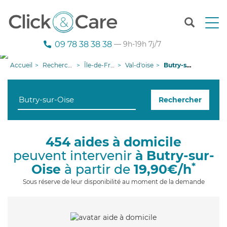
T
o
g
09 78 38 38 38
— 9h-19h 7j/7
g
l
Accueil
Recherche aide à domicile
Île-de-France
Val-d'oise
Butry-sur-Oise
e
n
a
Rechercher
v
i
g
a
454 aides à domicile
t
peuvent intervenir
à Butry-sur-
i
o
*
Oise
à partir de
19,90€/h
n
Sous réserve de leur disponibilité au moment de la demande