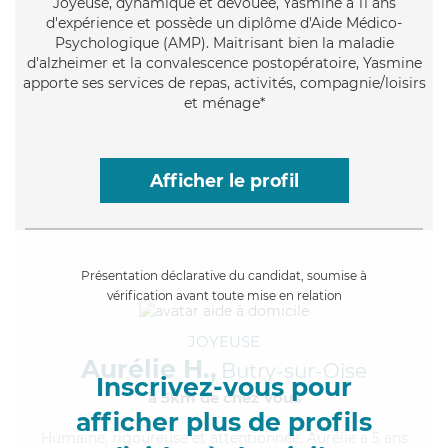
Joyeuse
, dynamique et dévouée, Yasmine a 11 ans
d'expérience et possède un diplôme d'Aide Médico-
Psychologique (AMP). Maitrisant bien la maladie
d'alzheimer et la convalescence postopératoire, Yasmine
apporte ses services de repas, activités, compagnie/loisirs
et ménage*
Afficher le profil
Présentation déclarative du candidat, soumise à
vérification avant toute mise en relation
JOYEUSE
Aurélie H.,
Butry-sur-Oise
Inscrivez-vous pour
à 5km de chez Vous
afficher plus de profils
Humaine
, rigoureuse et attentionnée, Aurélie a 5 ans