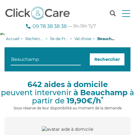
T
o
g
09 78 38 38 38
— 9h-19h 7j/7
g
l
Accueil
Recherche aide à domicile
Île-de-France
Val-d'oise
Beauchamp
e
n
a
Rechercher
v
i
g
a
642 aides à domicile
t
peuvent intervenir
à Beauchamp
à
i
o
*
partir de
19,90€/h
n
Sous réserve de leur disponibilité au moment de la demande