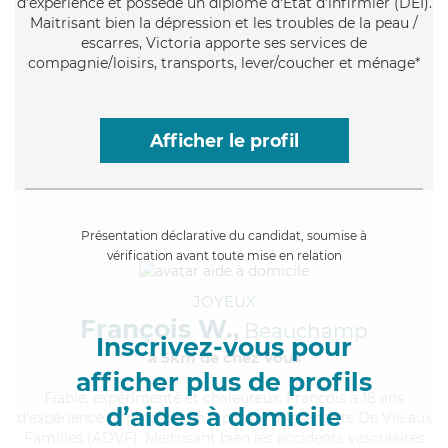
d'expérience et possède un diplôme d'Etat d'infirmier (DEI).
Maitrisant bien la dépression et les troubles de la peau /
escarres, Victoria apporte ses services de
compagnie/loisirs, transports, lever/coucher et ménage*
Afficher le profil
Présentation déclarative du candidat, soumise à
vérification avant toute mise en relation
JOYEUX
François W.,
Beauchamp
Inscrivez-vous pour
à 5km de chez Vous
afficher plus de profils
Fiable
, expérimenté et chaleureux, François a 18 ans
d’aides à domicile
d'expérience et possède un diplôme d'Assistante De Vie aux
Familles (ADVF). Maitrisant bien les accidents vasculaires