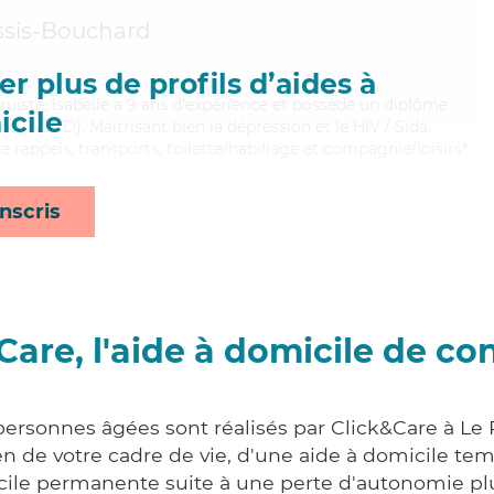
ssis-Bouchard
r plus de profils d’aides à
altruiste, Isabelle a 9 ans d'expérience et possède un diplôme
cile
e (ADVD). Maitrisant bien la dépression et le HIV / Sida,
e rappels, transports, toilette/habillage et compagnie/loisirs*
nscris
Care, l'aide à domicile de co
personnes âgées sont réalisés par Click&Care à Le
 de votre cadre de vie, d'une aide à domicile tem
cile permanente suite à une perte d'autonomie pl