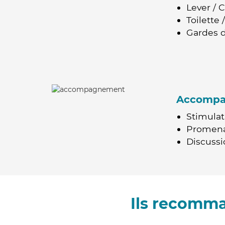
Lever / 
Toilette
Gardes d
Accomp
Stimulat
Promen
Discussio
Ils recomma