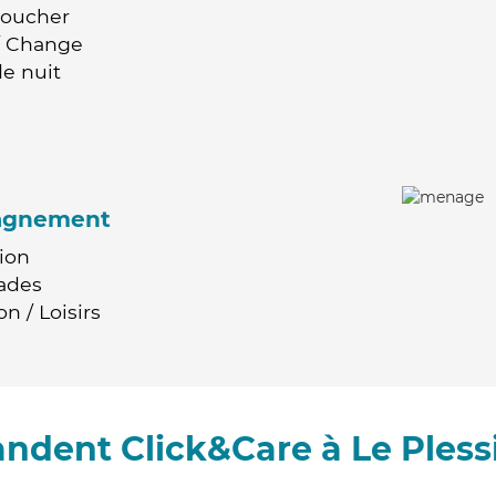
Coucher
 / Change
e nuit
agnement
ion
ades
n / Loisirs
ndent Click&Care à Le Ples