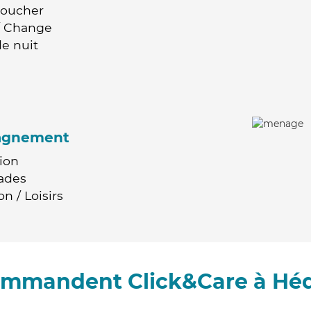
Coucher
 / Change
e nuit
agnement
ion
ades
n / Loisirs
commandent Click&Care à Héd