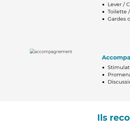
Lever / 
Toilette
Gardes d
Accomp
Stimulat
Promen
Discussio
Ils re