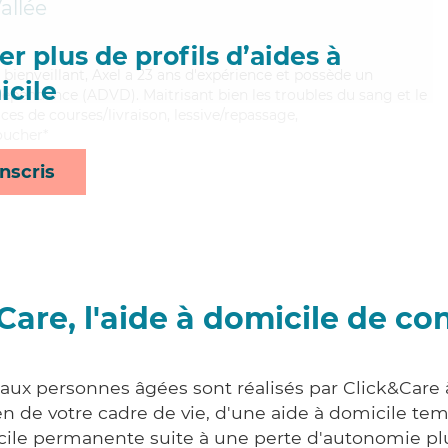
allée
r plus de profils d’aides à
bienveillant, Axel a 23 ans d'expérience et possède un
cile
épendance (ADVD). Maitrisant bien les troubles du sang et le
ices de courses/livraison, lessive/repassage,
coucher*
nscris
Care, l'aide à domicile de co
 aux personnes âgées sont réalisés par Click&Care 
 de votre cadre de vie, d'une aide à domicile tem
cile permanente suite à une perte d'autonomie pl