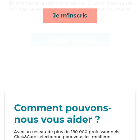
d'alzheimer et la sclérose en plaque, Quentin apporte ses
services de lessive/repassage, mobilité, lever/coucher et
Je m'inscris
toilette/habillage*
Afficher le profil
Comment pouvons-
nous vous aider ?
Avec un réseau de plus de 180 000 professionnels,
Click&Care sélectionne pour vous les meilleurs