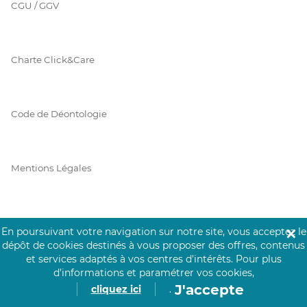
CGU / GGV
Charte Click&Care
Code de Déontologie
Mentions Légales
Prérequis Click&Care
En poursuivant votre navigation sur notre site, vous acceptez le
✕
dépôt de cookies destinés à vous proposer des offres, contenus
et services adaptés à vos centres d’intérêts.
Pour plus
d’informations et paramétrer vos cookies,
Protection des Données
J'accepte
cliquez ici
.