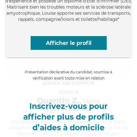
d'expérience et possède un diplôme d'Etat d'infirmier (DEI).
Maitrisant bien les troubles moteurs et la sclérose latérale
amyotrophique, Louise apporte ses services de transports,
rappels, compagnie/loisirs et toilette/habillage*
Afficher le profil
Présentation déclarative du candidat, soumise à
vérification avant toute mise en relation
SÉRIEUX
Quentin Z.,
Vigny
Inscrivez-vous pour
à 5km de chez Vous
afficher plus de profils
Énergique
, rigoureux et attentionné, Quentin a 10 ans
d’aides à domicile
d'expérience et possède un diplôme d'Assistante De Vie
Dépendance (ADVD). Maitrisant bien la maladie