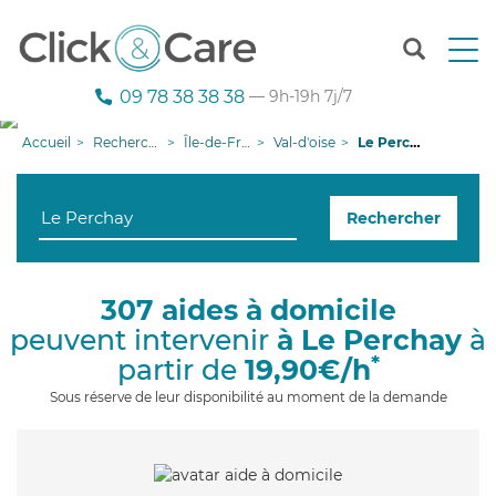
T
o
g
09 78 38 38 38
— 9h-19h 7j/7
g
l
Accueil
Recherche aide à domicile
Île-de-France
Val-d'oise
Le Perchay
e
n
a
Rechercher
v
i
g
a
307 aides à domicile
t
peuvent intervenir
à Le Perchay
à
i
o
*
partir de
19,90€/h
n
Sous réserve de leur disponibilité au moment de la demande