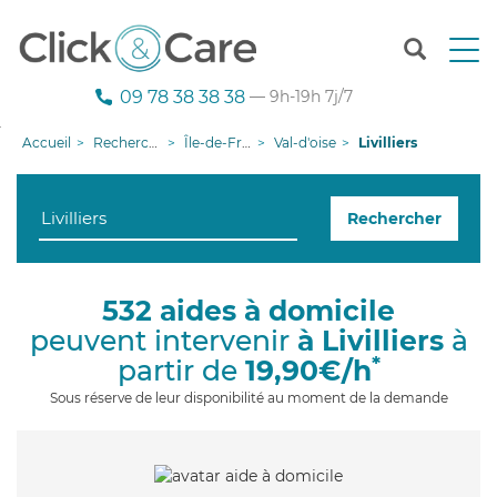
T
o
g
09 78 38 38 38
— 9h-19h 7j/7
g
l
Accueil
Recherche aide à domicile
Île-de-France
Val-d'oise
Livilliers
e
n
a
Rechercher
v
i
g
a
532 aides à domicile
t
peuvent intervenir
à Livilliers
à
i
o
*
partir de
19,90€/h
n
Sous réserve de leur disponibilité au moment de la demande