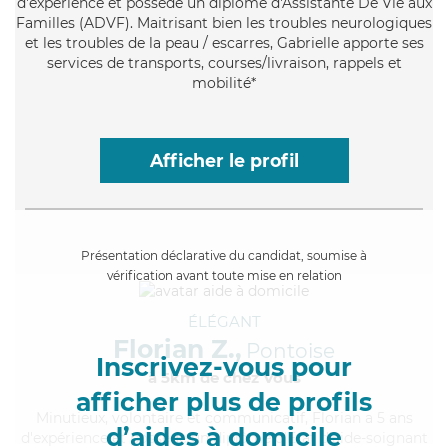
d'expérience et possède un diplôme d'Assistante De Vie aux
Familles (ADVF). Maitrisant bien les troubles neurologiques
et les troubles de la peau / escarres, Gabrielle apporte ses
services de transports, courses/livraison, rappels et
mobilité*
Afficher le profil
Présentation déclarative du candidat, soumise à
vérification avant toute mise en relation
ÉLÉGANT
Florian Z.,
Pontoise
Inscrivez-vous pour
à 5km de chez Vous
afficher plus de profils
Minutieux
, volontaire et communicatif, Florian a 5 ans
d’aides à domicile
d'expérience et possède un diplôme d'Etat d'aide-soignant