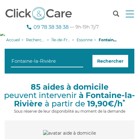
T
o
g
09 78 38 38 38
— 9h-19h 7j/7
g
l
Accueil
Recherche aide à domicile
Île-de-France
Essonne
Fontaine-la-Rivière
e
n
a
Rechercher
v
i
g
a
85 aides à domicile
t
peuvent intervenir
à Fontaine-la-
i
o
*
Rivière
à partir de
19,90€/h
n
Sous réserve de leur disponibilité au moment de la demande