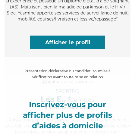
d'expérience et possède un diplôme d'Etat d'aide-soignant
(AS). Maitrisant bien la maladie de parkinson et le HIV /
Sida, Yasmine apporte ses services de surveillance de nuit,
mobilité, courses/livraison et lessive/repassage*
Afficher le profil
Présentation déclarative du candidat, soumise à
vérification avant toute mise en relation
SPORTIVE
Lea E.,
Étampes
Inscrivez-vous pour
à 5km de chez Vous
afficher plus de profils
Polyvalente
, gaie et altruiste, Lea a 11 ans d'expérience et
d’aides à domicile
possède un diplôme d'Etat d'infirmier (DEI). Maitrisant bien
les troubles cardiovasculaires et la trachéotomie /