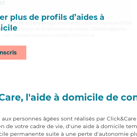
et
r plus de profils d’aides à
euse, Ophélie a 11 ans d'expérience et possède un diplôme d'Etat
cile
bien la dépression et la rémission de cancer, Ophélie apporte
 nuit, courses/livraison, compagnie/loisirs et
nscris
Care, l'aide à domicile de co
s aux personnes âgées sont réalisés par Click&Care 
 de votre cadre de vie, d'une aide à domicile tem
cile permanente suite à une perte d'autonomie pl