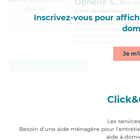
Ophélie S.,
Breuill
SÉRIEUSE
à 5km de chez Vous
Inscrivez-vous pour affiche
Généreuse
, fiable et chaleur
domi
d'infirmier (DEI). Maitrisant 
ses services de surveillance de
lessive/repassage*
Je m'i
Afficher le profil
Click&
Les service
Besoin d'une aide ménagère pour l'entretien
aide à domi