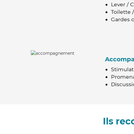
Lever / 
Toilette
Gardes d
Accomp
Stimulat
Promen
Discussio
Ils re