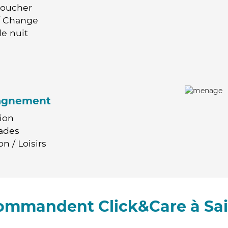
Coucher
 / Change
e nuit
agnement
ion
ades
n / Loisirs
commandent Click&Care à Sa