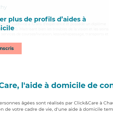
chy
r plus de profils d’aides à
oureuse, Ludivine a 10 ans d'expérience et possède un diplôme
cile
s (ADVF). Maitrisant bien les troubles de la vision et les soins
s services de courses/livraison, lessive/repassage, transports et
nscris
Care, l'aide à domicile de co
personnes âgées sont réalisés par Click&Care à Chau
 de votre cadre de vie, d'une aide à domicile tem