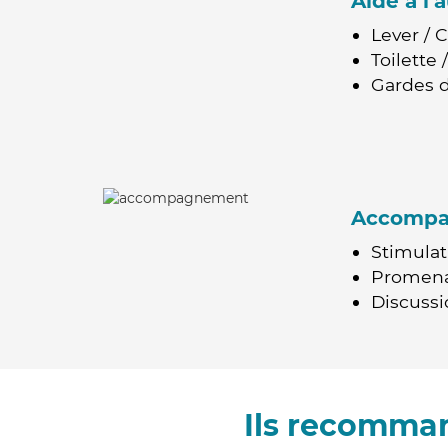
Aide à l
Lever / 
Toilette
Gardes d
Accomp
Stimulat
Promen
Discussio
Ils recomman