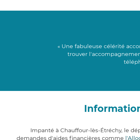
« Une fabuleuse célérité acco
trouver l'accompagnement 
télép
Informatio
Impanté à Chauffour-lès-Étréchy, le d
demandes d'aides financières comme
l'All