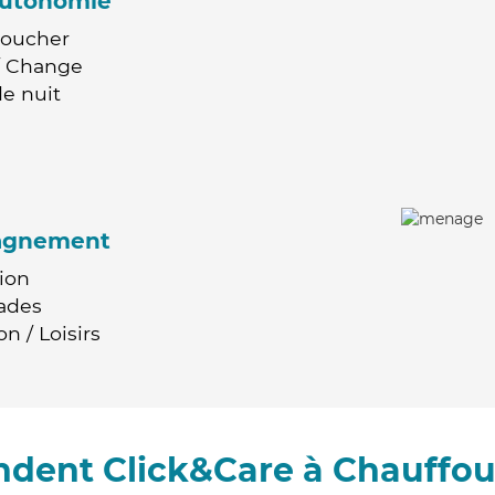
'autonomie
Coucher
 / Change
e nuit
agnement
ion
ades
n / Loisirs
dent Click&Care à Chauffou