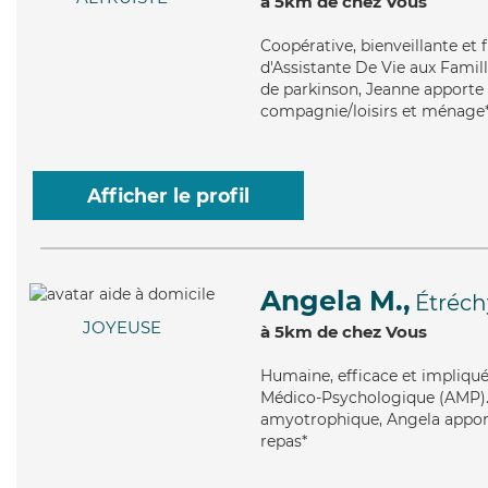
à 5km de chez Vous
Coopérative
, bienveillante et
d'Assistante De Vie aux Famill
de parkinson, Jeanne apporte s
compagnie/loisirs et ménage
Afficher le profil
Angela M.,
Étréch
JOYEUSE
à 5km de chez Vous
Humaine
, efficace et impliq
Médico-Psychologique (AMP). M
amyotrophique, Angela apporte
repas*