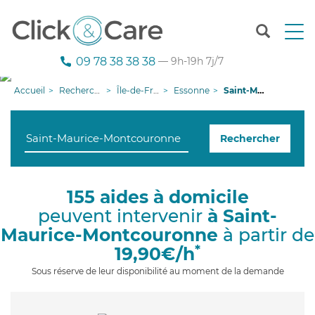
T
o
g
09 78 38 38 38
— 9h-19h 7j/7
g
l
Accueil
Recherche aide à domicile
Île-de-France
Essonne
Saint-Maurice-Montcouronne
e
n
a
Rechercher
v
i
g
a
155 aides à domicile
t
peuvent intervenir
à Saint-
i
o
Maurice-Montcouronne
à partir de
n
*
19,90€/h
Sous réserve de leur disponibilité au moment de la demande