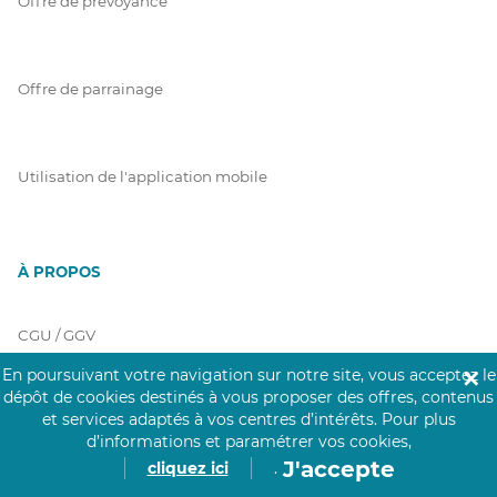
Offre de prévoyance
Offre de parrainage
Utilisation de l'application mobile
À PROPOS
CGU / GGV
En poursuivant votre navigation sur notre site, vous acceptez le
✕
dépôt de cookies destinés à vous proposer des offres, contenus
et services adaptés à vos centres d’intérêts.
Pour plus
Charte Click&Care
d’informations et paramétrer vos cookies,
J'accepte
cliquez ici
.