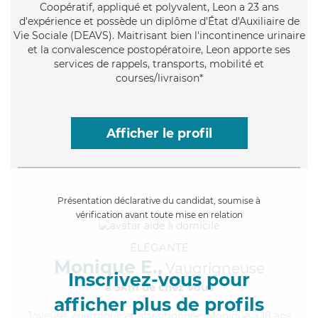
Coopératif
, appliqué et polyvalent, Leon a 23 ans
d'expérience et possède un diplôme d'État d'Auxiliaire de
Vie Sociale (DEAVS). Maitrisant bien l'incontinence urinaire
et la convalescence postopératoire, Leon apporte ses
services de rappels, transports, mobilité et
courses/livraison*
Afficher le profil
Présentation déclarative du candidat, soumise à
vérification avant toute mise en relation
ÉLÉGANTE
Monique E.,
Vaugrigneuse
Inscrivez-vous pour
à 5km de chez Vous
afficher plus de profils
Joyeuse
, énergique et attentionnée, Monique a 18 ans