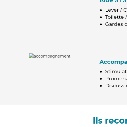
Aide à l
Lever / 
Toilette
Gardes d
Accomp
Stimulat
Promen
Discussio
Ils rec