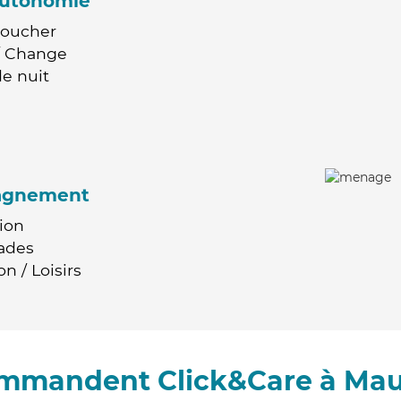
'autonomie
Coucher
 / Change
e nuit
agnement
ion
ades
n / Loisirs
ommandent Click&Care à Ma