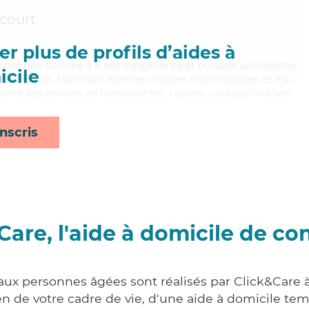
court
r plus de profils d’aides à
tentionnée, Corinne a 8 ans d'expérience et possède un diplôme
cile
ale (DEAVS). Maitrisant bien les troubles neurologiques et les
rte ses services de lever/coucher, rappels, courses/livraison
nscris
Care, l'aide à domicile de co
 aux personnes âgées sont réalisés par Click&Care 
 de votre cadre de vie, d'une aide à domicile tem