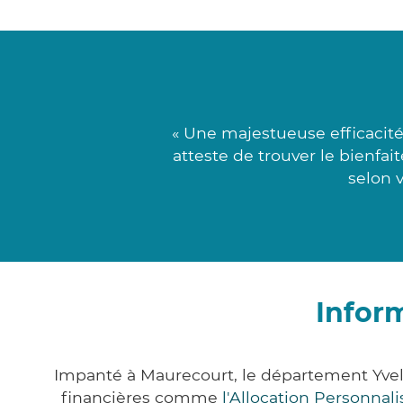
« Une majestueuse efficacit
atteste de trouver le bienfa
selon v
Infor
Impanté à Maurecourt, le département Yvel
financières comme
l'Allocation Personna