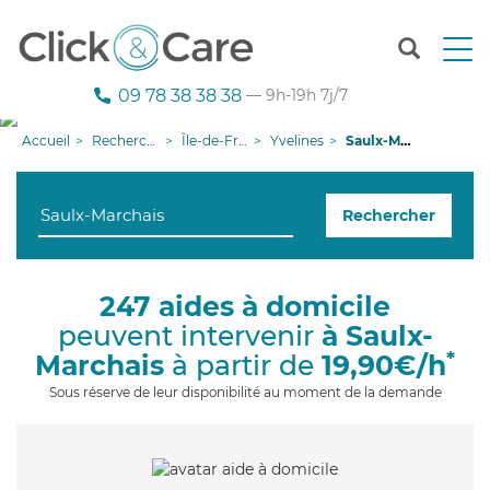
T
o
g
09 78 38 38 38
— 9h-19h 7j/7
g
l
Accueil
Recherche aide à domicile
Île-de-France
Yvelines
Saulx-Marchais
e
n
a
Rechercher
v
i
g
a
247 aides à domicile
t
peuvent intervenir
à Saulx-
i
o
*
Marchais
à partir de
19,90€/h
n
Sous réserve de leur disponibilité au moment de la demande