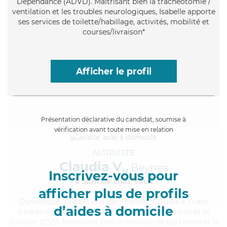
Dépendance (ADVD). Maitrisant bien la trachéotomie /
ventilation et les troubles neurologiques, Isabelle apporte
ses services de toilette/habillage, activités, mobilité et
courses/livraison*
Afficher le profil
Présentation déclarative du candidat, soumise à
vérification avant toute mise en relation
ALTRUISTE
Claudia V.,
Beynes
Inscrivez-vous pour
à 5km de chez Vous
afficher plus de profils
Dynamique
, flexible et expérimentée, Claudia a 10 ans
d’aides à domicile
d'expérience et possède un BEP Carrières Sanitaires et
Sociales (CSS). Maitrisant bien la maladie de parkinson et la