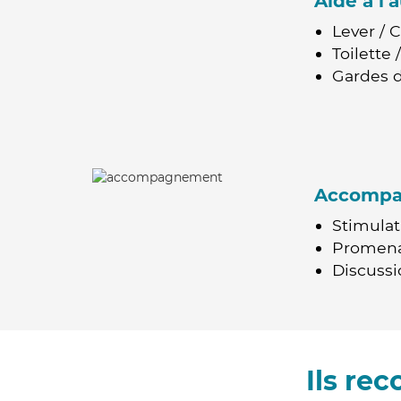
Aide à l
Lever / 
Toilette
Gardes d
Accomp
Stimulat
Promen
Discussio
Ils re