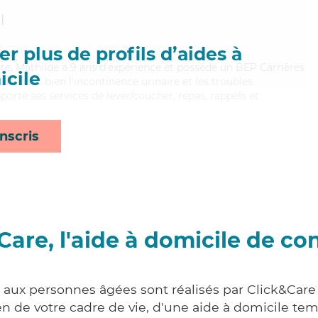
l
r plus de profils d’aides à
ste, Mathilde a 9 ans d'expérience et possède un BEP Carrières
cile
aitrisant bien l'incontinence urinaire et les troubles
porte ses services de lever/coucher, repas, rappels et
nscris
Care, l'aide à domicile de co
 aux personnes âgées sont réalisés par Click&Care 
 de votre cadre de vie, d'une aide à domicile tem