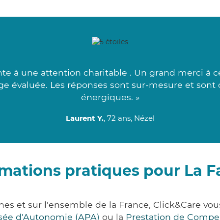
e à une attention charitable . Un grand merci à ce 
arge évaluée. Les réponses sont sur-mesure et sont cl
énergiques. »
Laurent Y.
, 72 ans, Nézel
mations pratiques pour La F
lines et sur l'ensemble de la France, Click&Care 
lisée d'Autonomie (APA)
ou la
Prestation de Compe