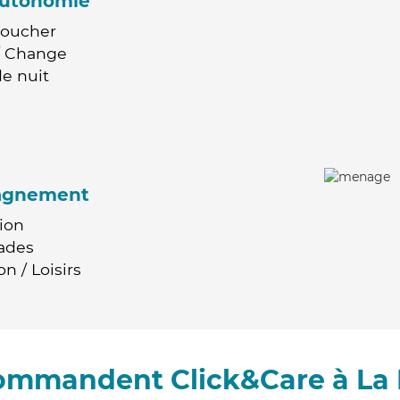
'autonomie
Coucher
 / Change
e nuit
agnement
ion
ades
n / Loisirs
commandent Click&Care à La 