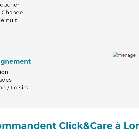
Coucher
 / Change
e nuit
agnement
ion
ades
n / Loisirs
ecommandent Click&Care à L