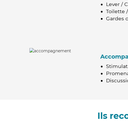
Lever / 
Toilette
Gardes d
Accomp
Stimulat
Promen
Discussio
Ils r