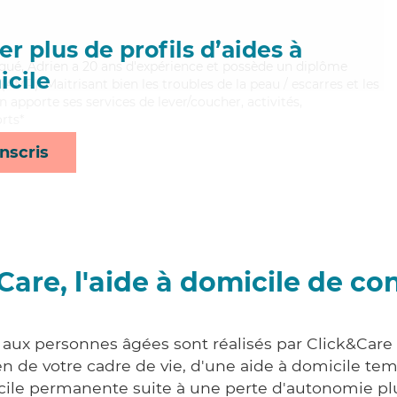
r plus de profils d’aides à
liqué, Adrien a 20 ans d'expérience et possède un diplôme
cile
MP). Maitrisant bien les troubles de la peau / escarres et les
 apporte ses services de lever/coucher, activités,
orts*
nscris
Care, l'aide à domicile de co
s aux personnes âgées sont réalisés par Click&Car
 de votre cadre de vie, d'une aide à domicile tem
cile permanente suite à une perte d'autonomie pl