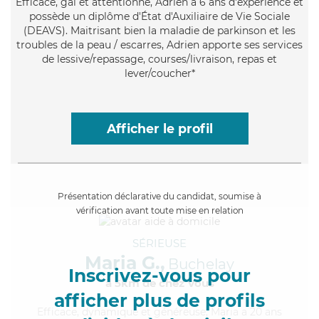
Efficace
, gai et attentionné, Adrien a 6 ans d'expérience et
possède un diplôme d'État d'Auxiliaire de Vie Sociale
(DEAVS). Maitrisant bien la maladie de parkinson et les
troubles de la peau / escarres, Adrien apporte ses services
de lessive/repassage, courses/livraison, repas et
lever/coucher*
Afficher le profil
Présentation déclarative du candidat, soumise à
vérification avant toute mise en relation
SÉRIEUSE
Maria G.,
Buchelay
Inscrivez-vous pour
à 5km de chez Vous
afficher plus de profils
Efficace
, dynamique et généreuse, Maria a 20 ans