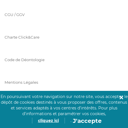
CGU / GGV
Charte Click&Care
Code de Déontologie
Mentions Légales
En poursuivant votre navigation sur notre site, vous acceptez le
✕
dépôt de cookies destinés à vous proposer des offres, contenus
Prérequis Click&Care
et services adaptés à vos centres d’intérêts.
Pour plus
d’informations et paramétrer vos cookies,
J'accepte
cliquez ici
.
Protection des Données