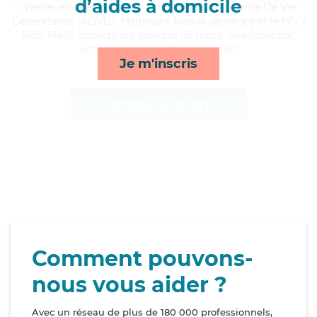
d’aides à domicile
d'expérience et possède un diplôme d'Assistante De Vie
Dépendance (ADVD). Maitrisant bien la démence et le HIV /
Sida, Maria apporte ses services de repas, lever/coucher,
activités et surveillance de nuit*
Je m'inscris
Afficher le profil
Comment pouvons-
nous vous aider ?
Avec un réseau de plus de 180 000 professionnels,