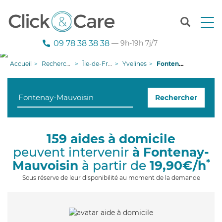
T
o
g
09 78 38 38 38
— 9h-19h 7j/7
g
l
Accueil
Recherche aide à domicile
Île-de-France
Yvelines
Fontenay-Mauvoisin
e
n
a
Rechercher
v
i
g
a
159 aides à domicile
t
peuvent intervenir
à Fontenay-
i
o
*
Mauvoisin
à partir de
19,90€/h
n
Sous réserve de leur disponibilité au moment de la demande