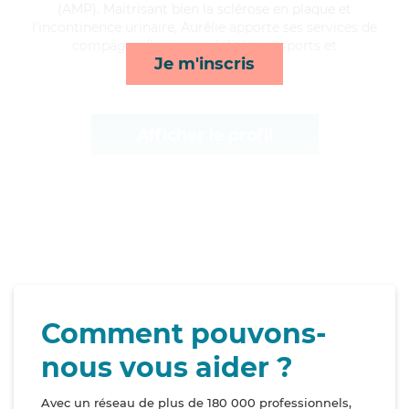
(AMP). Maitrisant bien la sclérose en plaque et
l'incontinence urinaire, Aurélie apporte ses services de
compagnie/loisirs, mobilité, transports et
Je m'inscris
lessive/repassage*
Afficher le profil
Comment pouvons-
nous vous aider ?
Avec un réseau de plus de 180 000 professionnels,