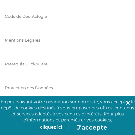
Code de Déontologie
Mentions Légales
Prérequis Click&Care
Protection des Données
En poursuivant votre navigation sur notre site, vous acceptez le
✕
dépôt de cookies destinés à vous proposer des offres, contenus
Vie Privée
et services adaptés à vos centres d’intérêts.
Pour plus
d’informations et paramétrer vos cookies,
J'accepte
cliquez ici
.