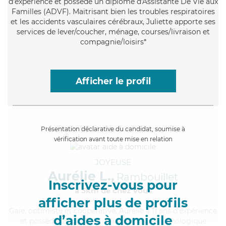
d'expérience et possède un diplôme d'Assistante De Vie aux
Familles (ADVF). Maitrisant bien les troubles respiratoires
et les accidents vasculaires cérébraux, Juliette apporte ses
services de lever/coucher, ménage, courses/livraison et
compagnie/loisirs*
Afficher le profil
Présentation déclarative du candidat, soumise à
vérification avant toute mise en relation
JOYEUSE
Aurélie L.,
Rambouillet
Inscrivez-vous pour
à 5km de chez Vous
afficher plus de profils
Gaie
, optimiste et coopérative, Aurélie a 11 ans d'expérience
d’aides à domicile
et possède un diplôme d'Aide Médico-Psychologique