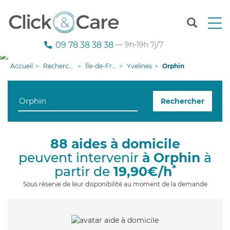
T
o
g
09 78 38 38 38
— 9h-19h 7j/7
g
l
Accueil
Recherche aide à domicile
Île-de-France
Yvelines
Orphin
e
n
a
Rechercher
v
i
g
a
88 aides à domicile
t
peuvent intervenir
à Orphin
à
i
o
*
partir de
19,90€/h
n
Sous réserve de leur disponibilité au moment de la demande