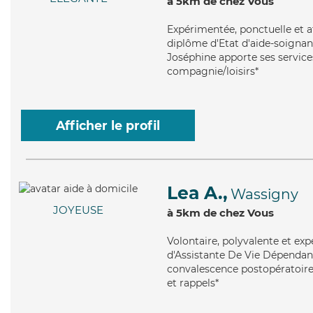
à 5km de chez Vous
Expérimentée
, ponctuelle et 
diplôme d'Etat d'aide-soignant 
Joséphine apporte ses services
compagnie/loisirs*
Afficher le profil
Lea A.,
Wassigny
JOYEUSE
à 5km de chez Vous
Volontaire
, polyvalente et ex
d'Assistante De Vie Dépendanc
convalescence postopératoire, 
et rappels*