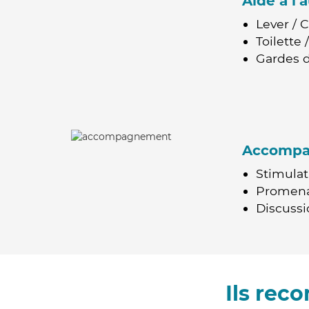
Aide à l
Lever / 
Toilette
Gardes d
Accomp
Stimulat
Promen
Discussio
Ils rec