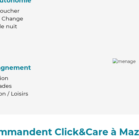
'autonomie
Coucher
 / Change
e nuit
agnement
ion
ades
n / Loisirs
ommandent Click&Care à Ma