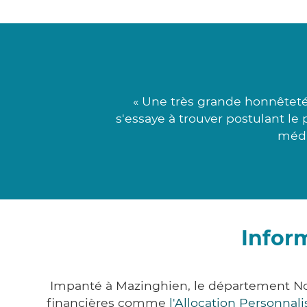
« Une très grande honnêteté
s'essaye à trouver postulant le
médi
Infor
Impanté à Mazinghien, le département No
financières comme
l'Allocation Personna