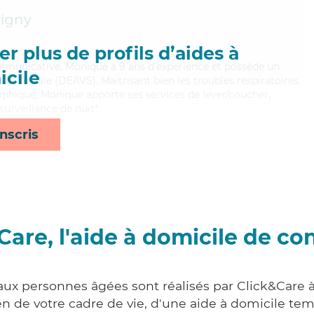
igny
r plus de profils d’aides à
mmunicative, Monique a 9 ans d'expérience et possède un
cile
 Vie Sociale (DEAVS). Maitrisant bien les troubles respiratoires
rophique, Monique apporte ses services de lever/coucher,
surveillance de nuit*
nscris
Care, l'aide à domicile de co
 aux personnes âgées sont réalisés par Click&Care 
 de votre cadre de vie, d'une aide à domicile tem