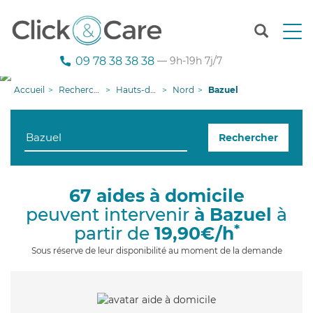
T
o
g
09 78 38 38 38
— 9h-19h 7j/7
g
l
Accueil
Recherche aide à domicile
Hauts-de-France
Nord
Bazuel
e
n
a
Rechercher
v
i
g
a
67 aides à domicile
t
peuvent intervenir
à Bazuel
à
i
o
*
partir de
19,90€/h
n
Sous réserve de leur disponibilité au moment de la demande