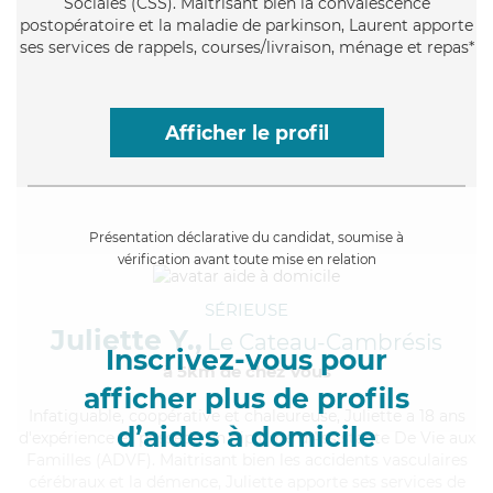
Sociales (CSS). Maitrisant bien la convalescence
postopératoire et la maladie de parkinson, Laurent apporte
ses services de rappels, courses/livraison, ménage et repas*
Afficher le profil
Présentation déclarative du candidat, soumise à
vérification avant toute mise en relation
SÉRIEUSE
Juliette Y.,
Le Cateau-Cambrésis
Inscrivez-vous pour
à 5km de chez Vous
afficher plus de profils
Infatiguable
, coopérative et chaleureuse, Juliette a 18 ans
d’aides à domicile
d'expérience et possède un diplôme d'Assistante De Vie aux
Familles (ADVF). Maitrisant bien les accidents vasculaires
cérébraux et la démence, Juliette apporte ses services de