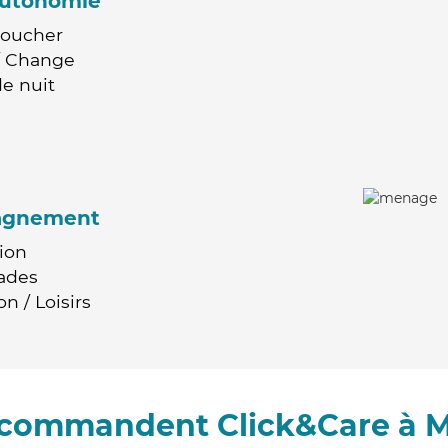
'autonomie
Coucher
 / Change
e nuit
agnement
ion
ades
n / Loisirs
recommandent Click&Care à 