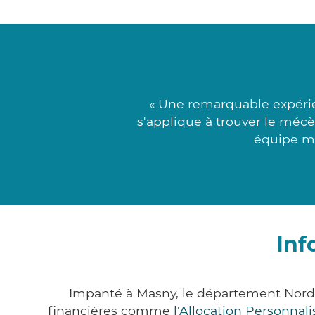
« Une remarquable expérie
s'applique à trouver le mécèn
équipe mé
Inf
Impanté à Masny, le département Nord
financières comme
l'Allocation Personna