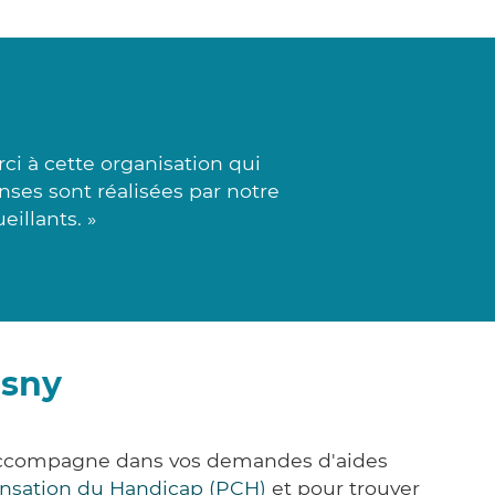
i à cette organisation qui
onses sont réalisées par notre
illants. »
asny
 accompagne dans vos demandes d'aides
nsation du Handicap (PCH)
et pour trouver