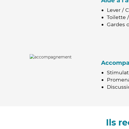
Aide à l
Lever / 
Toilette
Gardes d
Accomp
Stimulat
Promen
Discussio
Ils 