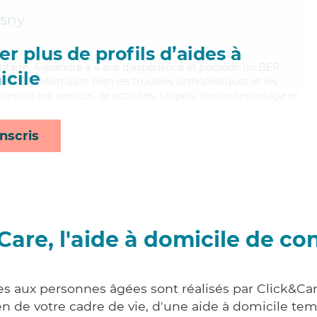
sny
r plus de profils d’aides à
ontaire, Alexandre a 4 ans d'expérience et possède un BEP
cile
es (CSS). Maitrisant bien les troubles orthopédiques et les
porte ses services de activités, rappels, lessive/repassage et
nscris
Care, l'aide à domicile de co
es aux personnes âgées sont réalisés par Click&Ca
 de votre cadre de vie, d'une aide à domicile tem