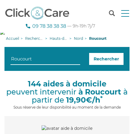
T
o
g
09 78 38 38 38
— 9h-19h 7j/7
g
l
Accueil
Recherche aide à domicile
Hauts-de-France
Nord
Roucourt
e
n
a
Rechercher
v
i
g
a
144 aides à domicile
t
peuvent intervenir
à Roucourt
à
i
o
*
partir de
19,90€/h
n
Sous réserve de leur disponibilité au moment de la demande