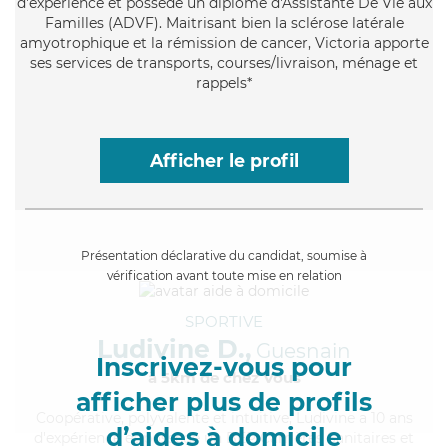
d'expérience et possède un diplôme d'Assistante De Vie aux
Familles (ADVF). Maitrisant bien la sclérose latérale
amyotrophique et la rémission de cancer, Victoria apporte
ses services de transports, courses/livraison, ménage et
rappels*
Afficher le profil
Présentation déclarative du candidat, soumise à
vérification avant toute mise en relation
SPORTIVE
Ludivine D.,
Guesnain
Inscrivez-vous pour
à 5km de chez Vous
afficher plus de profils
Coopérative
, polyvalente et intuitive, Ludivine a 10 ans
d’aides à domicile
d'expérience et possède un BEP Carrières Sanitaires et