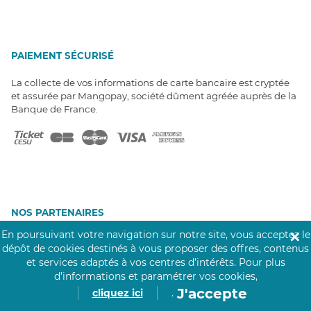
PAIEMENT SÉCURISÉ
La collecte de vos informations de carte bancaire est cryptée
et assurée par Mangopay, société dûment agréée auprès de la
Banque de France.
NOS PARTENAIRES
Click&Care est soutenu par les Groupes
En poursuivant votre navigation sur notre site, vous acceptez le
✕
Caisse des Dépôts et MAIF.
dépôt de cookies destinés à vous proposer des offres, contenus
et services adaptés à vos centres d’intérêts.
Pour plus
d’informations et paramétrer vos cookies,
J'accepte
cliquez ici
.