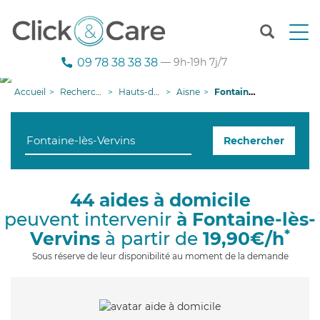
T
o
g
09 78 38 38 38
— 9h-19h 7j/7
g
l
Accueil
Recherche aide à domicile
Hauts-de-France
Aisne
Fontaine-lès-Vervins
e
n
a
Rechercher
v
i
g
a
44 aides à domicile
t
peuvent intervenir
à Fontaine-lès-
i
o
*
Vervins
à partir de
19,90€/h
n
Sous réserve de leur disponibilité au moment de la demande