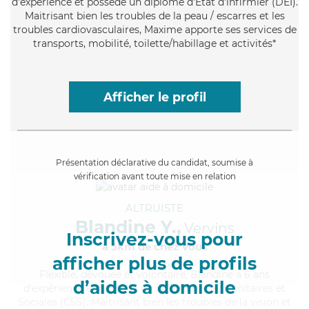
d'expérience et possède un diplôme d'Etat d'infirmier (DEI).
Maitrisant bien les troubles de la peau / escarres et les
troubles cardiovasculaires, Maxime apporte ses services de
transports, mobilité, toilette/habillage et activités*
Afficher le profil
Présentation déclarative du candidat, soumise à
vérification avant toute mise en relation
ALTRUISTE
Blandine Y.,
Vervins
Inscrivez-vous pour
à 5km de chez Vous
afficher plus de profils
Flexible
, dévouée et volontaire, Blandine a 6 ans
d’aides à domicile
d'expérience et possède un BEP Carrières Sanitaires et
Sociales (CSS). Maitrisant bien les troubles de la vision et