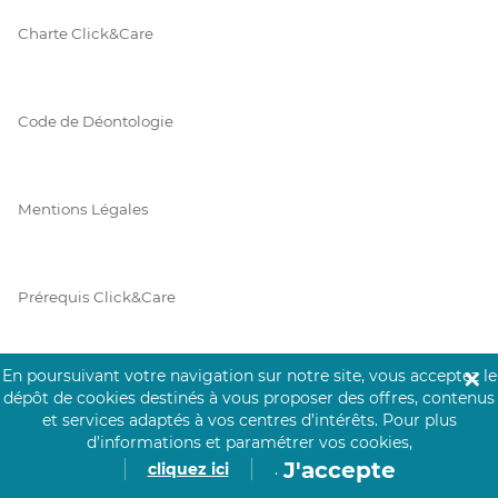
Charte Click&Care
Code de Déontologie
Mentions Légales
Prérequis Click&Care
En poursuivant votre navigation sur notre site, vous acceptez le
✕
Protection des Données
dépôt de cookies destinés à vous proposer des offres, contenus
et services adaptés à vos centres d’intérêts.
Pour plus
d’informations et paramétrer vos cookies,
J'accepte
cliquez ici
.
Vie Privée