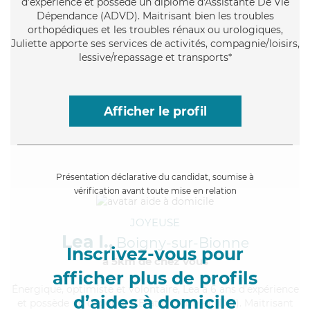
d'expérience et possède un diplôme d'Assistante De Vie
Dépendance (ADVD). Maitrisant bien les troubles
orthopédiques et les troubles rénaux ou urologiques,
Juliette apporte ses services de activités, compagnie/loisirs,
lessive/repassage et transports*
Afficher le profil
Présentation déclarative du candidat, soumise à
vérification avant toute mise en relation
JOYEUSE
Lea I.,
Boigny-sur-Bionne
Inscrivez-vous pour
à 5km de chez Vous
afficher plus de profils
Énergique
, optimiste et volontaire, Lea a 6 ans d'expérience
d’aides à domicile
et possède un diplôme d'Etat d'infirmier (DEI). Maitrisant