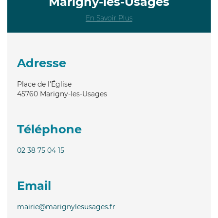
Marigny-les-Usages
En Savoir Plus
Adresse
Place de l'Église
45760
Marigny-les-Usages
Téléphone
02 38 75 04 15
Email
mairie@marignylesusages.fr