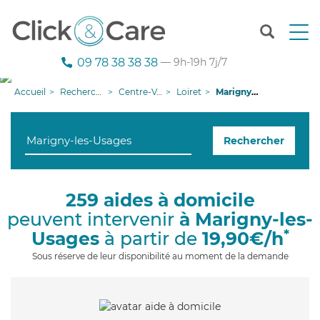
T
o
g
09 78 38 38 38
— 9h-19h 7j/7
g
l
Accueil
Recherche aide à domicile
Centre-Val de Loire
Loiret
Marigny-les-Usages
e
n
a
Rechercher
v
i
g
a
259 aides à domicile
t
peuvent intervenir
à Marigny-les-
i
o
*
Usages
à partir de
19,90€/h
n
Sous réserve de leur disponibilité au moment de la demande