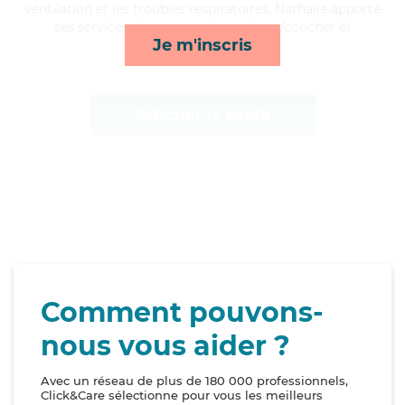
ventilation et les troubles respiratoires, Nathalie apporte
ses services de repas, ménage, lever/coucher et
Je m'inscris
courses/livraison*
Afficher le profil
Comment pouvons-
nous vous aider ?
Avec un réseau de plus de 180 000 professionnels,
Click&Care sélectionne pour vous les meilleurs