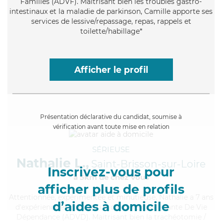
Familles (ADVF). Maitrisant bien les troubles gastro-
intestinaux et la maladie de parkinson, Camille apporte ses
services de lessive/repassage, repas, rappels et
toilette/habillage*
Afficher le profil
Présentation déclarative du candidat, soumise à
vérification avant toute mise en relation
SÉRIEUSE
Nathalie L.,
Saint-Brisson-sur-Loire
Inscrivez-vous pour
à 5km de chez Vous
afficher plus de profils
Attentionnée
, expérimentée et minutieuse, Nathalie a 7 ans
d’aides à domicile
d'expérience et possède un diplôme d'Assistante De Vie
Dépendance (ADVD). Maitrisant bien la trachéotomie /