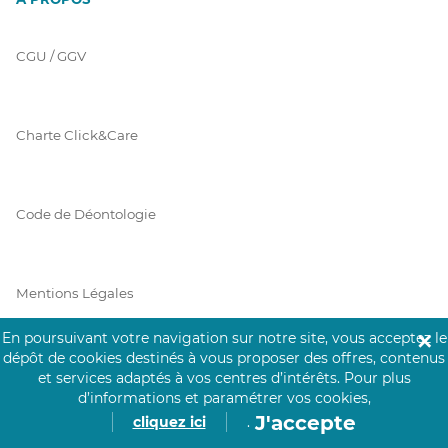
CGU / GGV
Charte Click&Care
Code de Déontologie
Mentions Légales
En poursuivant votre navigation sur notre site, vous acceptez le
✕
dépôt de cookies destinés à vous proposer des offres, contenus
Prérequis Click&Care
et services adaptés à vos centres d’intérêts.
Pour plus
d’informations et paramétrer vos cookies,
J'accepte
cliquez ici
.