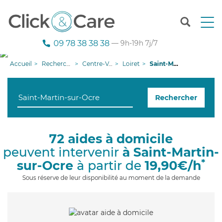
T
o
g
09 78 38 38 38
— 9h-19h 7j/7
g
l
Accueil
Recherche aide à domicile
Centre-Val de Loire
Loiret
Saint-Martin-sur-Ocre
e
n
a
Rechercher
v
i
g
a
72 aides à domicile
t
peuvent intervenir
à Saint-Martin-
i
o
*
sur-Ocre
à partir de
19,90€/h
n
Sous réserve de leur disponibilité au moment de la demande