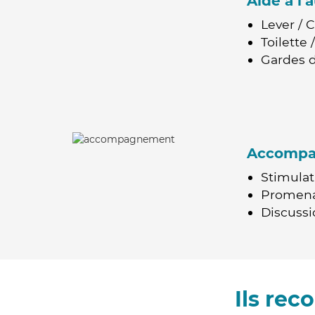
Aide à l
Lever / 
Toilette
Gardes d
Accomp
Stimulat
Promen
Discussio
Ils re