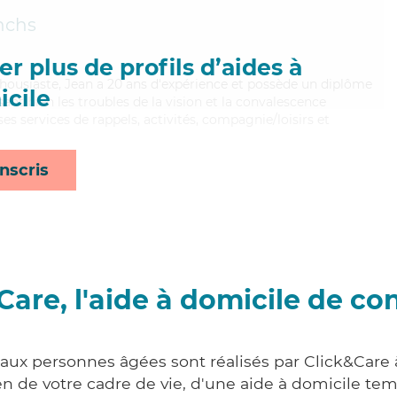
nchs
r plus de profils d’aides à
nthousiaste, Jean a 20 ans d'expérience et possède un diplôme
cile
isant bien les troubles de la vision et la convalescence
es services de rappels, activités, compagnie/loisirs et
nscris
Care, l'aide à domicile de co
 aux personnes âgées sont réalisés par Click&Care
 de votre cadre de vie, d'une aide à domicile tem