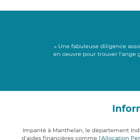
« Une fabuleuse diligence asso
en oeuvre pour trouver l'ange ga
Infor
Impanté à Manthelan, le département Ind
d'aides financières comme
l'Allocation P