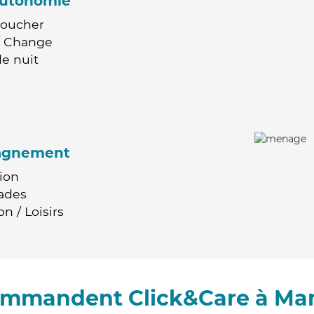
'autonomie
Coucher
 / Change
e nuit
agnement
ion
ades
n / Loisirs
commandent Click&Care à Ma