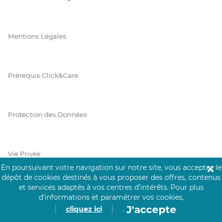
Mentions Légales
Prérequis Click&Care
Protection des Données
Vie Privée
En poursuivant votre navigation sur notre site, vous acceptez le
✕
dépôt de cookies destinés à vous proposer des offres, contenus
et services adaptés à vos centres d’intérêts.
Pour plus
d’informations et paramétrer vos cookies,
PAIEMENT SÉCURISÉ
J'accepte
cliquez ici
.
La collecte de vos informations de carte bancaire est cryptée