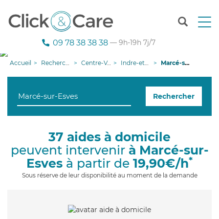
T
o
g
09 78 38 38 38
— 9h-19h 7j/7
g
l
Accueil
Recherche aide à domicile
Centre-Val de Loire
Indre-et-Loire
Marcé-sur-Esves
e
n
a
Rechercher
v
i
g
a
37 aides à domicile
t
peuvent intervenir
à Marcé-sur-
i
o
*
Esves
à partir de
19,90€/h
n
Sous réserve de leur disponibilité au moment de la demande