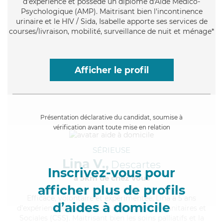
d'expérience et possède un diplôme d'Aide Médico-
Psychologique (AMP). Maitrisant bien l'incontinence
urinaire et le HIV / Sida, Isabelle apporte ses services de
courses/livraison, mobilité, surveillance de nuit et ménage*
Afficher le profil
Présentation déclarative du candidat, soumise à
vérification avant toute mise en relation
SÉRIEUSE
Lina V.,
Descartes
Inscrivez-vous pour
à 5km de chez Vous
afficher plus de profils
Efficace
, volontaire et expérimentée, Lina a 5 ans
d’aides à domicile
d'expérience et possède un BEP Carrières Sanitaires et
Sociales (CSS). Maitrisant bien les soins palliatifs et la