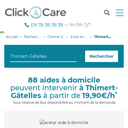
T
o
g
09 78 38 38 38
— 9h-19h 7j/7
g
l
Accueil
Recherche aide à domicile
Centre-Val de Loire
Eure-et-Loir
Thimert-Gâtelles
e
n
a
Rechercher
v
i
g
a
88 aides à domicile
t
peuvent intervenir
à Thimert-
i
o
*
Gâtelles
à partir de
19,90€/h
n
Sous réserve de leur disponibilité au moment de la demande