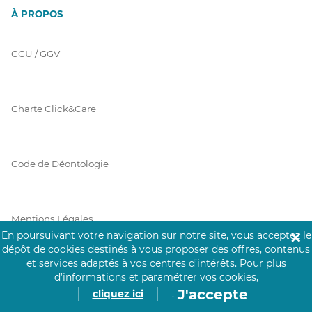
À PROPOS
CGU / GGV
Charte Click&Care
Code de Déontologie
Mentions Légales
En poursuivant votre navigation sur notre site, vous acceptez le
✕
dépôt de cookies destinés à vous proposer des offres, contenus
et services adaptés à vos centres d’intérêts.
Pour plus
Prérequis Click&Care
d’informations et paramétrer vos cookies,
J'accepte
cliquez ici
.