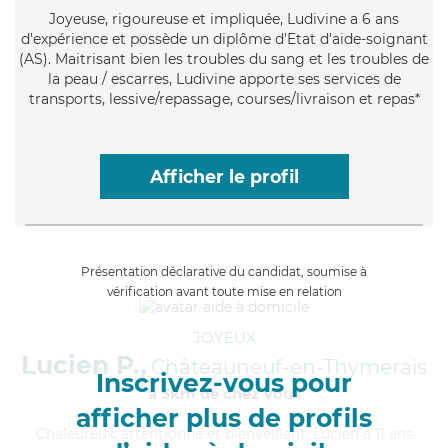
Joyeuse
, rigoureuse et impliquée, Ludivine a 6 ans
d'expérience et possède un diplôme d'Etat d'aide-soignant
(AS). Maitrisant bien les troubles du sang et les troubles de
la peau / escarres, Ludivine apporte ses services de
transports, lessive/repassage, courses/livraison et repas*
Afficher le profil
Présentation déclarative du candidat, soumise à
vérification avant toute mise en relation
JOYEUX
Lucien P.,
Châteauneuf-en-Thymerais
Inscrivez-vous pour
à 5km de chez Vous
afficher plus de profils
Chaleureux
, attentionné et bienveillant, Lucien a 11 ans