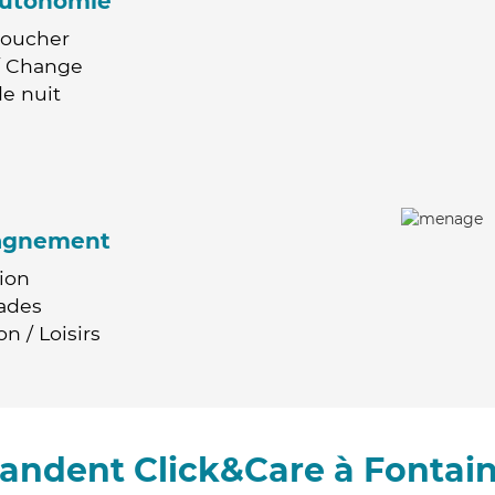
'autonomie
Coucher
 / Change
e nuit
agnement
ion
ades
n / Loisirs
andent Click&Care à Fontai