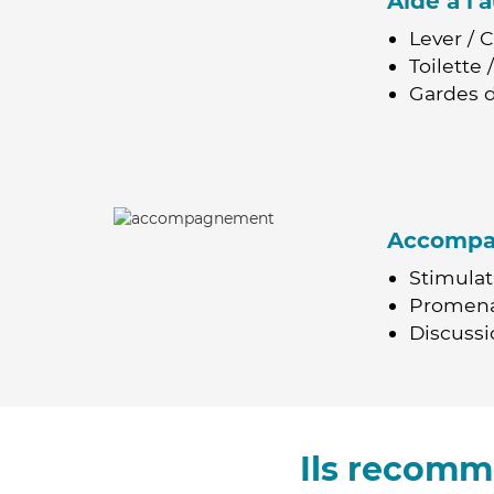
Aide à l
Lever / 
Toilette
Gardes d
Accomp
Stimulat
Promen
Discussio
Ils recomm