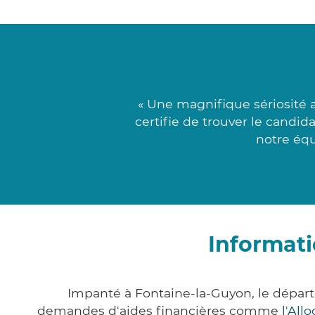
« Une magnifique sériosité 
certifie de trouver le candid
notre équ
Informati
Impanté à Fontaine-la-Guyon, le dépar
demandes d'aides financières comme
l'All