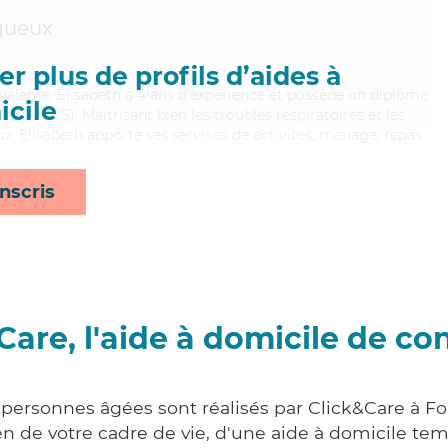
gueux
r plus de profils d’aides à
lyvalente, Elisabeth a 4 ans d'expérience et possède un diplôme
cile
ale (DEAVS). Maitrisant bien les troubles respiratoires et les
x, Elisabeth apporte ses services de activités, ménage, repas
nscris
Care, l'aide à domicile de co
 personnes âgées sont réalisés par Click&Care à F
 de votre cadre de vie, d'une aide à domicile tem