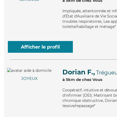
à 5km de chez Vous
Impliquée
, attentionnée et in
d'État d'Auxiliaire de Vie Soci
troubles respiratoires, Lea app
toilette/habillage et ménage*
Afficher le profil
Dorian F.,
Trégue
JOYEUX
à 5km de chez Vous
Coopératif
, intuitive et dévo
d'infirmier (DEI). Maitrisant
chronique obstructive, Dorian
lessive/repassage*