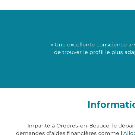
« Une excellente conscience ar
de trouver le profil le plus a
Informati
Impanté à Orgères-en-Beauce, le départ
demandes d'aides financières comme
l'All