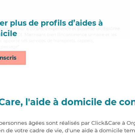
r plus de profils d’aides à
ionné, Arthur a 20 ans d'expérience et possède un diplôme
cile
e (ADVD). Maitrisant bien l'incontinence urinaire et les
 apporte ses services de transports, rappels,
repassage*
nscris
Care, l'aide à domicile de co
 personnes âgées sont réalisés par Click&Care à O
 de votre cadre de vie, d'une aide à domicile tem