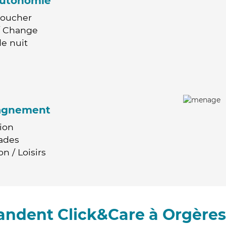
'autonomie
Coucher
 / Change
e nuit
agnement
ion
ades
n / Loisirs
andent Click&Care à Orgère