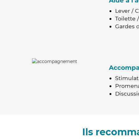
Aide à l
Lever / 
Toilette
Gardes d
Accomp
Stimulat
Promen
Discussio
Ils recomm