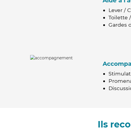
Aide à l
Lever / 
Toilette
Gardes d
Accomp
Stimulat
Promen
Discussio
Ils re