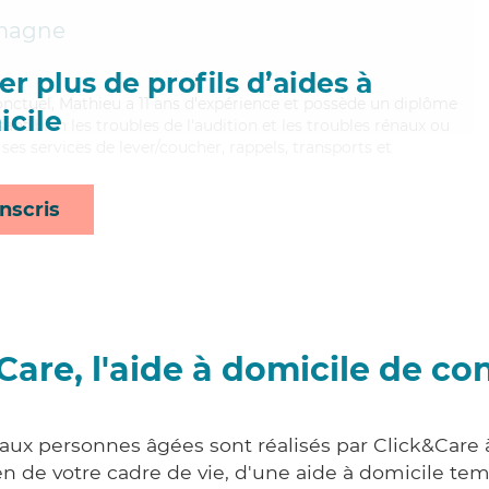
magne
r plus de profils d’aides à
ponctuel, Mathieu a 11 ans d'expérience et possède un diplôme
cile
isant bien les troubles de l'audition et les troubles rénaux ou
es services de lever/coucher, rappels, transports et
nscris
Care, l'aide à domicile de co
 aux personnes âgées sont réalisés par Click&Car
 de votre cadre de vie, d'une aide à domicile tem