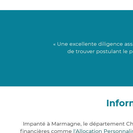
« Une excellente diligence as
de trouver postulant le 
Infor
Impanté à Marmagne, le département Che
financières comme
l'Allocation Personna