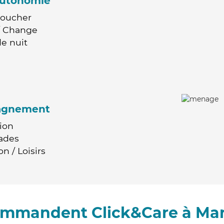
'autonomie
Coucher
 / Change
e nuit
agnement
ion
ades
n / Loisirs
commandent Click&Care à M