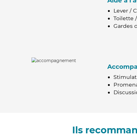
Aide à l
Lever / 
Toilette
Gardes d
Accomp
Stimulat
Promen
Discussio
Ils recomman