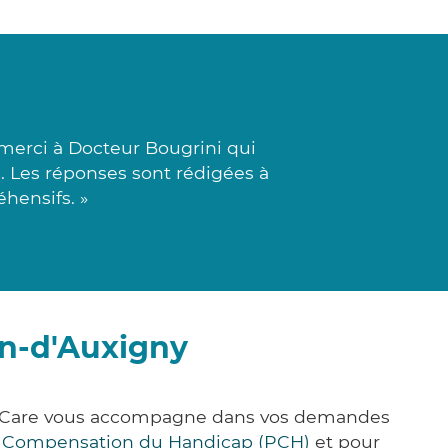
merci à Docteur Bougrini qui
e. Les réponses sont rédigées à
éhensifs. »
in-d'Auxigny
ick&Care vous accompagne dans vos demandes
e Compensation du Handicap (PCH)
et pour