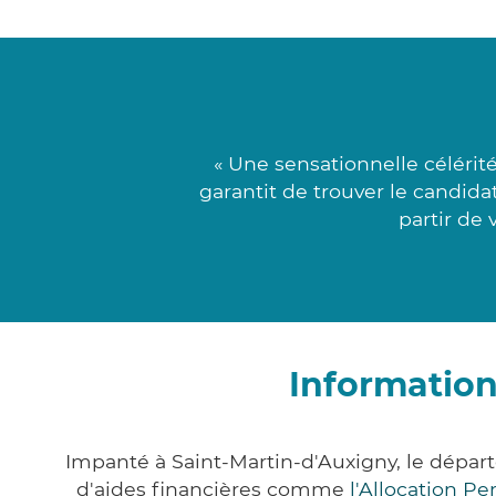
« Une sensationnelle céléri
garantit de trouver le candida
partir de 
Information
Impanté à Saint-Martin-d'Auxigny, le dépa
d'aides financières comme
l'Allocation P