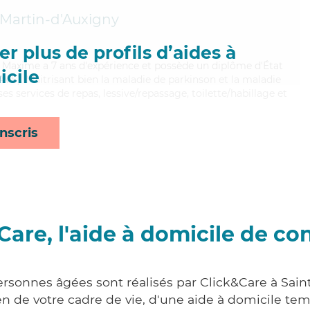
-Martin-d'Auxigny
r plus de profils d’aides à
é, Maxime a 7 ans d'expérience et possède un diplôme d'État
cile
EAVS). Maitrisant bien la maladie de parkinson et la maladie
s services de repas, lessive/repassage, toilette/habillage et
nscris
Care, l'aide à domicile de co
ersonnes âgées sont réalisés par Click&Care à Sain
 de votre cadre de vie, d'une aide à domicile tem