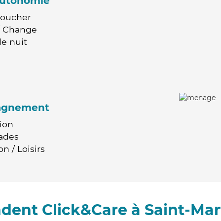
'autonomie
Coucher
 / Change
e nuit
agnement
ion
ades
n / Loisirs
dent Click&Care à Saint-Mar