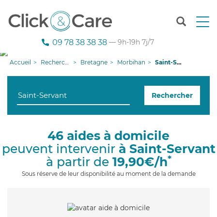
T
o
g
09 78 38 38 38
— 9h-19h 7j/7
g
l
Accueil
Recherche aide à domicile
Bretagne
Morbihan
Saint-Servant
e
n
a
Rechercher
v
i
g
a
46 aides à domicile
t
peuvent intervenir
à Saint-Servant
i
o
*
à partir de
19,90€/h
n
Sous réserve de leur disponibilité au moment de la demande