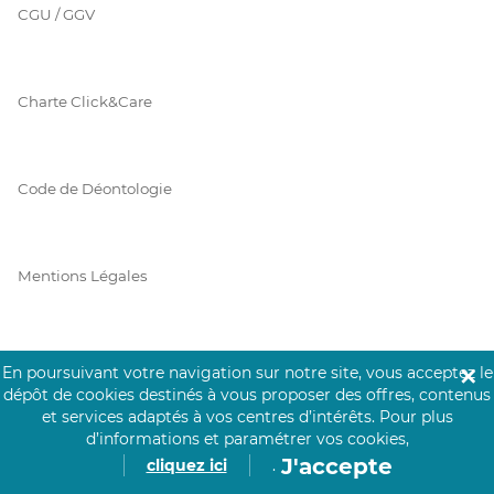
CGU / GGV
Charte Click&Care
Code de Déontologie
Mentions Légales
Prérequis Click&Care
En poursuivant votre navigation sur notre site, vous acceptez le
✕
dépôt de cookies destinés à vous proposer des offres, contenus
et services adaptés à vos centres d’intérêts.
Pour plus
d’informations et paramétrer vos cookies,
Protection des Données
J'accepte
cliquez ici
.