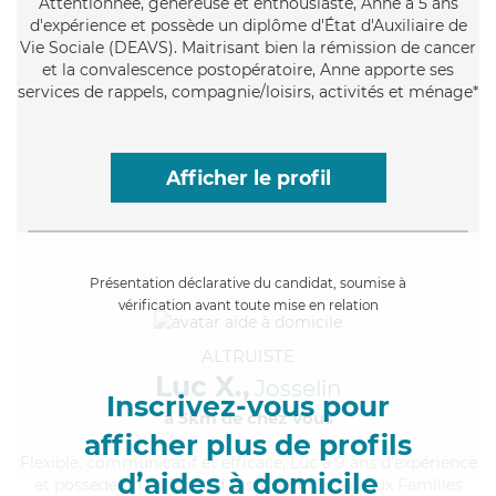
Attentionnée
, généreuse et enthousiaste, Anne a 5 ans
d'expérience et possède un diplôme d'État d'Auxiliaire de
Vie Sociale (DEAVS). Maitrisant bien la rémission de cancer
et la convalescence postopératoire, Anne apporte ses
services de rappels, compagnie/loisirs, activités et ménage*
Afficher le profil
Présentation déclarative du candidat, soumise à
vérification avant toute mise en relation
ALTRUISTE
Luc X.,
Josselin
Inscrivez-vous pour
à 5km de chez Vous
afficher plus de profils
Flexible
, communicatif et efficace, Luc a 9 ans d'expérience
d’aides à domicile
et possède un diplôme d'Assistante De Vie aux Familles