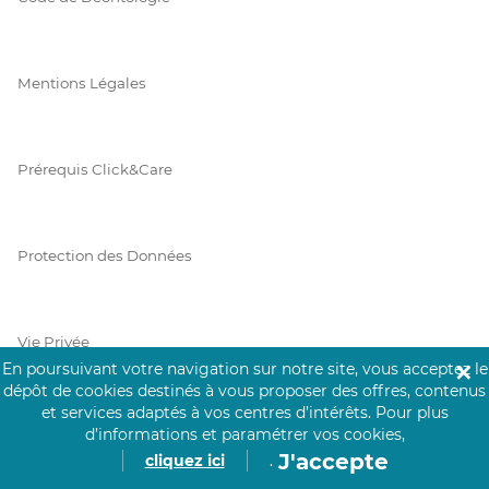
Mentions Légales
Prérequis Click&Care
Protection des Données
Vie Privée
En poursuivant votre navigation sur notre site, vous acceptez le
✕
dépôt de cookies destinés à vous proposer des offres, contenus
et services adaptés à vos centres d’intérêts.
Pour plus
d’informations et paramétrer vos cookies,
PAIEMENT SÉCURISÉ
J'accepte
cliquez ici
.
La collecte de vos informations de carte bancaire est cryptée