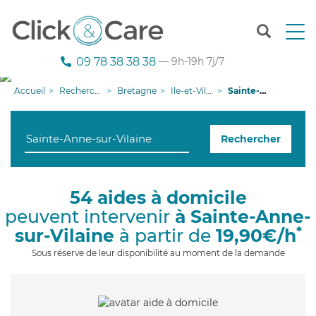
T
o
g
09 78 38 38 38
— 9h-19h 7j/7
g
l
Accueil
Recherche aide à domicile
Bretagne
Ile-et-Vilaine
Sainte-Anne-sur-Vilaine
e
n
a
Rechercher
v
i
g
a
54 aides à domicile
t
peuvent intervenir
à Sainte-Anne-
i
o
*
sur-Vilaine
à partir de
19,90€/h
n
Sous réserve de leur disponibilité au moment de la demande