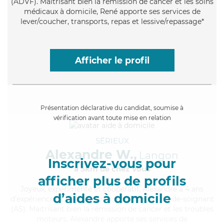
(ADVF). Maitrisant bien la rémission de cancer et les soins
médicaux à domicile, René apporte ses services de
lever/coucher, transports, repas et lessive/repassage*
Afficher le profil
Présentation déclarative du candidat, soumise à
vérification avant toute mise en relation
SÉRIEUX
Alexandre W.,
Langon
Inscrivez-vous pour
à 5km de chez Vous
afficher plus de profils
Joyeux
, expérimenté et coopératif, Alexandre a 4 ans
d’aides à domicile
d'expérience et possède un diplôme d'Etat d'aide-soignant
(AS). Maitrisant bien la rémission de cancer et les troubles
moteurs, Alexandre apporte ses services de