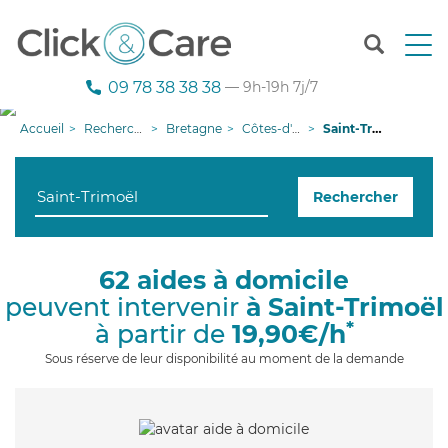
T
o
g
09 78 38 38 38
— 9h-19h 7j/7
g
l
Accueil
Recherche aide à domicile
Bretagne
Côtes-d'armor
Saint-Trimoël
e
n
a
Rechercher
v
i
g
a
62 aides à domicile
t
peuvent intervenir
à Saint-Trimoël
i
o
*
à partir de
19,90€/h
n
Sous réserve de leur disponibilité au moment de la demande