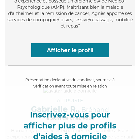
d'expérience et possède un diplôme d'Aide Médico-
Psychologique (AMP). Maitrisant bien la maladie
d'alzheimer et la rémission de cancer, Agnès apporte ses
services de compagnie/loisirs, lessive/repassage, mobilité
et repas*
Afficher le profil
Présentation déclarative du candidat, soumise à
vérification avant toute mise en relation
ALTRUISTE
Gabrielle R.,
Bréhand
Inscrivez-vous pour
à 5km de chez Vous
afficher plus de profils
Humaine
, appliquée et expérimentée, Gabrielle a 8 ans
d’aides à domicile
d'expérience et possède un diplôme d'Etat d'aide-soignant