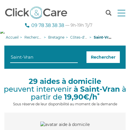
T
o
g
09 78 38 38 38
— 9h-19h 7j/7
g
l
Accueil
Recherche aide à domicile
Bretagne
Côtes-d'armor
Saint-Vran
e
n
a
Rechercher
v
i
g
a
29 aides à domicile
t
peuvent intervenir
à Saint-Vran
à
i
o
*
partir de
19,90€/h
n
Sous réserve de leur disponibilité au moment de la demande