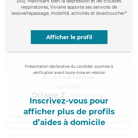
(AS). Maitrisant bien la dépression et les troubles
respiratoires, Viviane apporte ses services de
lessive/repassage, mobilité, activités et lever/coucher*
Afficher le profil
Présentation déclarative du candidat, soumise à
vérification avant toute mise en relation
ALTRUISTE
Oriane Z.,
Merdrignac
Inscrivez-vous pour
à 5km de chez Vous
afficher plus de profils
Coopérative
, infatiguable et chaleureuse, Oriane a 8 ans
d’aides à domicile
d'expérience et possède un diplôme d'Etat d'infirmier (DEI).
Maitrisant bien les troubles moteurs et le diabète, Oriane
apporte ses services de courses/livraison, lever/coucher,