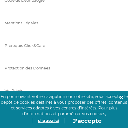
Code de Déontologie
Mentions Légales
Prérequis Click&Care
Protection des Données
Vie Privée
En poursuivant votre navigation sur notre site, vous acceptez le
✕
dépôt de cookies destinés à vous proposer des offres, contenus
et services adaptés à vos centres d’intérêts.
Pour plus
d’informations et paramétrer vos cookies,
PAIEMENT SÉCURISÉ
J'accepte
cliquez ici
.
La collecte de vos informations de carte bancaire est cryptée