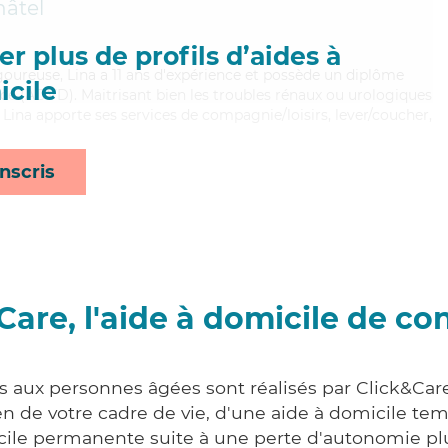
hâtel
r plus de profils d’aides à
oureuse, Lina a 11 ans d'expérience et possède un diplôme
cile
e (ADVD). Maitrisant bien les troubles rénaux ou urologiques
 Lina apporte ses services de compagnie/loisirs, lever/coucher,
nscris
Care, l'aide à domicile de co
es aux personnes âgées sont réalisés par Click&Care
 de votre cadre de vie, d'une aide à domicile tem
cile permanente suite à une perte d'autonomie pl