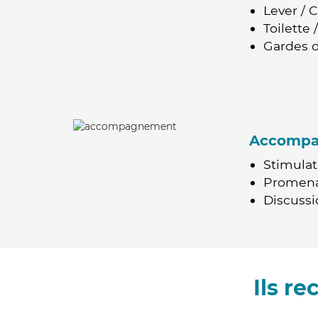
Lever / 
Toilette
Gardes d
Accomp
Stimulat
Promen
Discussio
Ils r