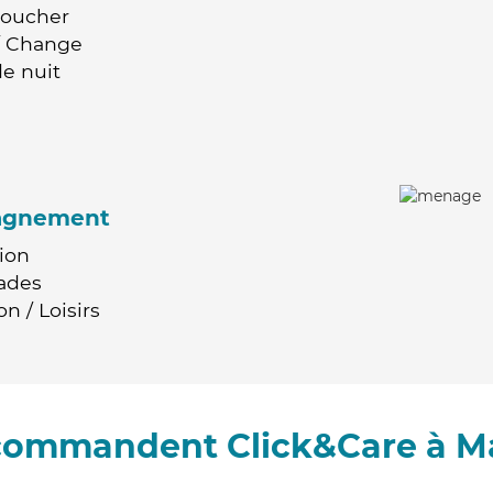
Coucher
 / Change
e nuit
agnement
ion
ades
n / Loisirs
ecommandent Click&Care à M