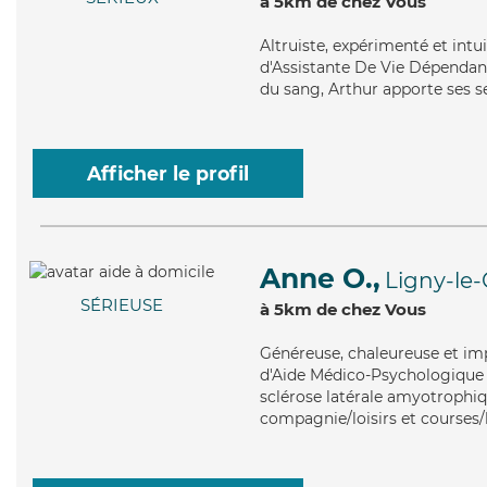
à 5km de chez Vous
Altruiste
, expérimenté et intu
d'Assistante De Vie Dépendance
du sang, Arthur apporte ses ser
Afficher le profil
Anne O.,
Ligny-le-
SÉRIEUSE
à 5km de chez Vous
Généreuse
, chaleureuse et i
d'Aide Médico-Psychologique (
sclérose latérale amyotrophiq
compagnie/loisirs et courses/l