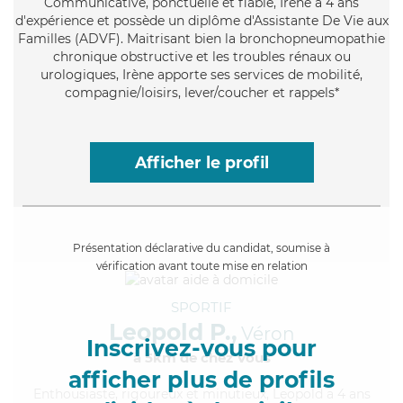
Communicative
, ponctuelle et fiable, Irène a 4 ans
d'expérience et possède un diplôme d'Assistante De Vie aux
Familles (ADVF). Maitrisant bien la bronchopneumopathie
chronique obstructive et les troubles rénaux ou
urologiques, Irène apporte ses services de mobilité,
compagnie/loisirs, lever/coucher et rappels*
Afficher le profil
Présentation déclarative du candidat, soumise à
vérification avant toute mise en relation
SPORTIF
Leopold P.,
Véron
Inscrivez-vous pour
à 5km de chez Vous
afficher plus de profils
Enthousiaste
, rigoureux et minutieux, Leopold a 4 ans