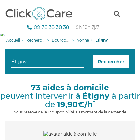
T
o
g
09 78 38 38 38
— 9h-19h 7j/7
g
l
Accueil
Recherche aide à domicile
Bourgogne-Franche-Comté
Yonne
Étigny
e
n
a
Rechercher
v
i
g
a
73 aides à domicile
t
peuvent intervenir
à Étigny
à partir
i
o
*
de
19,90€/h
n
Sous réserve de leur disponibilité au moment de la demande