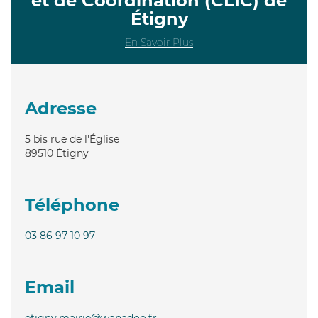
et de Coordination (CLIC) de
Étigny
En Savoir Plus
Adresse
5 bis rue de l'Église
89510
Étigny
Téléphone
03 86 97 10 97
Email
etigny.mairie@wanadoo.fr