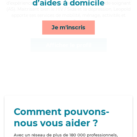
d’aides à domicile
d'expérience et possède un diplôme d'Etat d'aide-soignant
(AS). Maitrisant bien le HIV / Sida et la dépression, Leopold
apporte ses services de mobilité, ménage, activités et
compagnie/loisirs*
Je m'inscris
Afficher le profil
Comment pouvons-
nous vous aider ?
Avec un réseau de plus de 180 000 professionnels,