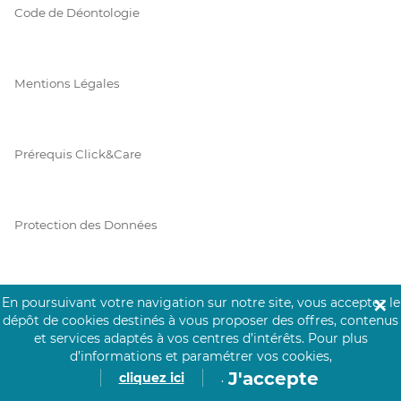
Code de Déontologie
Mentions Légales
Prérequis Click&Care
Protection des Données
Vie Privée
En poursuivant votre navigation sur notre site, vous acceptez le
✕
dépôt de cookies destinés à vous proposer des offres, contenus
et services adaptés à vos centres d’intérêts.
Pour plus
d’informations et paramétrer vos cookies,
J'accepte
PAIEMENT SÉCURISÉ
cliquez ici
.