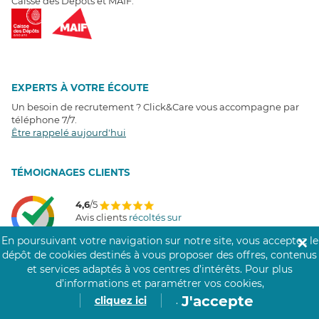
Caisse des Dépôts et MAIF.
EXPERTS À VOTRE ÉCOUTE
Un besoin de recrutement ? Click&Care vous accompagne par
téléphone 7/7
.
Être rappelé aujourd'hui
T
É
MOIGNAGES CLIENTS
4,6
/5
Avis clients
récoltés sur
Google
En poursuivant votre navigation sur notre site, vous acceptez le
✕
dépôt de cookies destinés à vous proposer des offres, contenus
et services adaptés à vos centres d’intérêts.
Pour plus
d’informations et paramétrer vos cookies,
COMMUNAUTÉ CLICK&CARE
J'accepte
cliquez ici
.