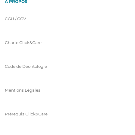
À PROPOS
CGU / GGV
Charte Click&Care
Code de Déontologie
Mentions Légales
Prérequis Click&Care