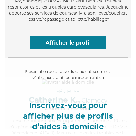
Psychologique (AMP). Maitrisant bien les troubles
respiratoires et les troubles cardiovasculaires, Jacqueline
apporte ses services de courses/livraison, lever/coucher,
lessive/repassage et toilette/habillage*
Afficher le profil
Présentation déclarative du candidat, soumise à
vérification avant toute mise en relation
SÉRIEUSE
Catherine K.,
Clamecy
Inscrivez-vous pour
à 5km de chez Vous
afficher plus de profils
Humaine
, infatiguable et rigoureuse, Catherine a 10 ans
d’aides à domicile
d'expérience et possède un diplôme d'Assistante De Vie
Dépendance (ADVD). Maitrisant bien les troubles de la