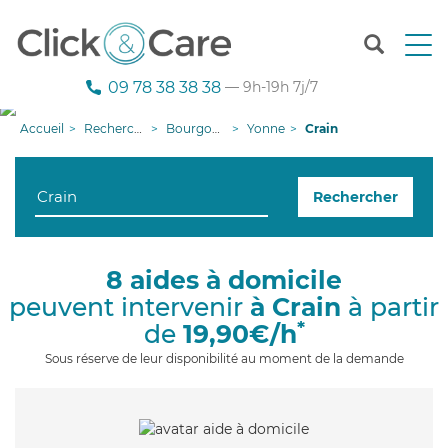
T
o
g
09 78 38 38 38
— 9h-19h 7j/7
g
l
Accueil
Recherche aide à domicile
Bourgogne-Franche-Comté
Yonne
Crain
e
n
a
Rechercher
v
i
g
a
8 aides à domicile
t
peuvent intervenir
à Crain
à partir
i
o
*
de
19,90€/h
n
Sous réserve de leur disponibilité au moment de la demande