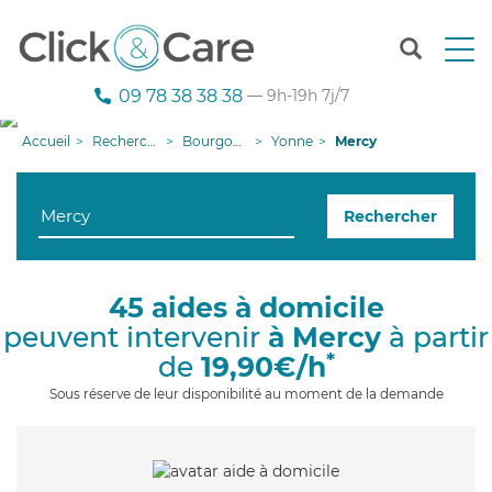
T
o
g
09 78 38 38 38
— 9h-19h 7j/7
g
l
Accueil
Recherche aide à domicile
Bourgogne-Franche-Comté
Yonne
Mercy
e
n
a
Rechercher
v
i
g
a
45 aides à domicile
t
peuvent intervenir
à Mercy
à partir
i
o
*
de
19,90€/h
n
Sous réserve de leur disponibilité au moment de la demande