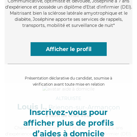
Communicative
, optimiste et dévouée, Joséphine a 7 ans
d'expérience et possède un diplôme d'Etat d'infirmier (DEI).
Maitrisant bien la sclérose latérale amyotrophique et le
diabète, Joséphine apporte ses services de rappels,
transports, mobilité et surveillance de nuit*
Afficher le profil
Présentation déclarative du candidat, soumise à
vérification avant toute mise en relation
ALTRUISTE
Louis I.,
Brienon-sur-Armançon
Inscrivez-vous pour
à 5km de chez Vous
afficher plus de profils
Chaleureux
, communicatif et dévoué, Louis a 6 ans
d’aides à domicile
d'expérience et possède un diplôme d'Etat d'infirmier (DEI).