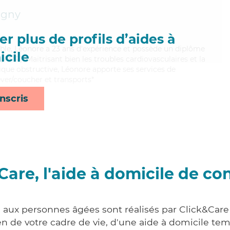
igny
r plus de profils d’aides à
iable, Léonore a 23 ans d'expérience et possède un diplôme
cile
AMP). Maitrisant bien les troubles cardiovasculaires et la
e obstructive, Léonore apporte ses services de
ver/coucher et transports*
nscris
Care, l'aide à domicile de co
s aux personnes âgées sont réalisés par Click&Care
 de votre cadre de vie, d'une aide à domicile tem