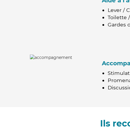
Aide à l
Lever / 
Toilette
Gardes d
Accomp
Stimulat
Promen
Discussio
Ils re