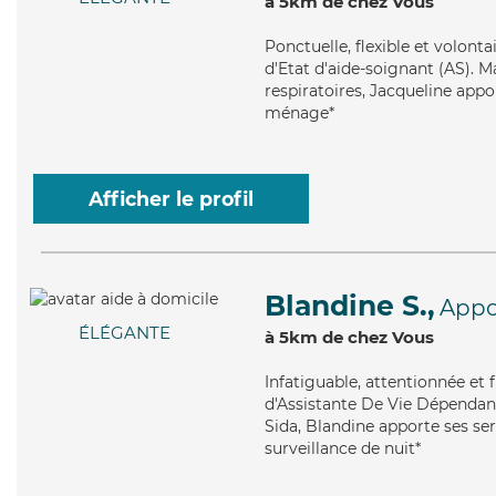
à 5km de chez Vous
Ponctuelle
, flexible et volon
d'Etat d'aide-soignant (AS). Ma
respiratoires, Jacqueline appo
ménage*
Afficher le profil
Blandine S.,
Appo
ÉLÉGANTE
à 5km de chez Vous
Infatiguable
, attentionnée et 
d'Assistante De Vie Dépendanc
Sida, Blandine apporte ses ser
surveillance de nuit*