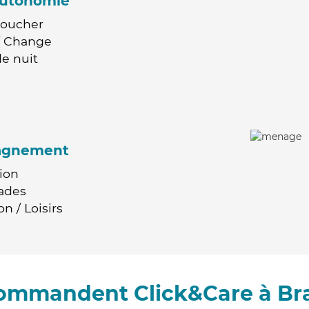
'autonomie
Coucher
 / Change
e nuit
agnement
ion
ades
n / Loisirs
commandent Click&Care à B