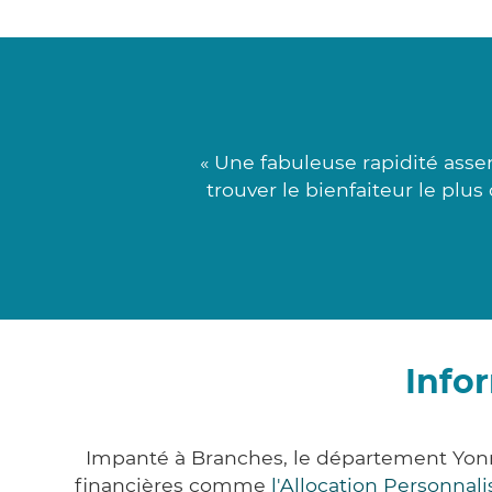
« Une fabuleuse rapidité ass
trouver le bienfaiteur le plu
Info
Impanté à Branches, le département Yon
financières comme
l'Allocation Personna