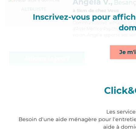
Angela V.,
Besan
ALTRUISTE
à 5km de chez Vous
Inscrivez-vous pour affiche
Communicative
, altruiste e
domi
d'Aide Médico-Psychologique (
vision, Angela apporte ses serv
Je m'i
Afficher le profil
Click&
Les servic
Besoin d'une aide ménagère pour l'entretien
aide à domi