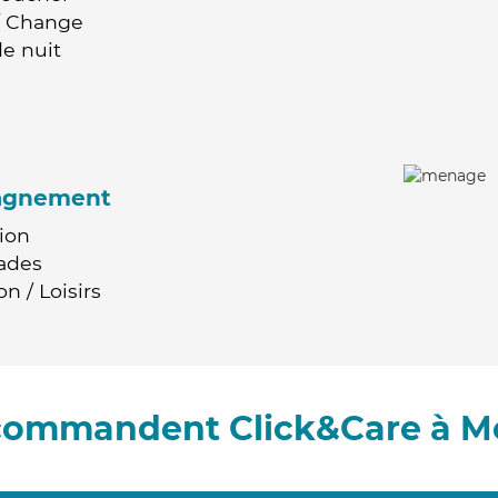
 / Change
e nuit
agnement
ion
ades
n / Loisirs
ecommandent Click&Care à 