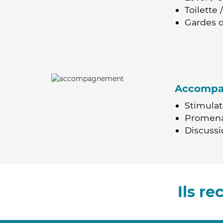
Toilette
Gardes d
Accomp
Stimulat
Promen
Discussio
Ils r