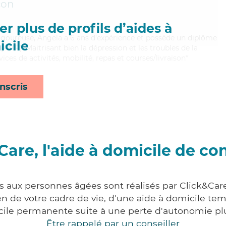
çon
r plus de profils d’aides à
t rigoureuse, Angela a 6 ans d'expérience et possède un diplôme
cile
AMP). Maitrisant bien la dépression et les troubles de la
ices de activités, mobilité, repas et courses/livraison*
nscris
Care, l'aide à domicile de co
es aux personnes âgées sont réalisés par Click&Car
 de votre cadre de vie, d'une aide à domicile tem
cile permanente suite à une perte d'autonomie pl
Être rappelé par un conseiller