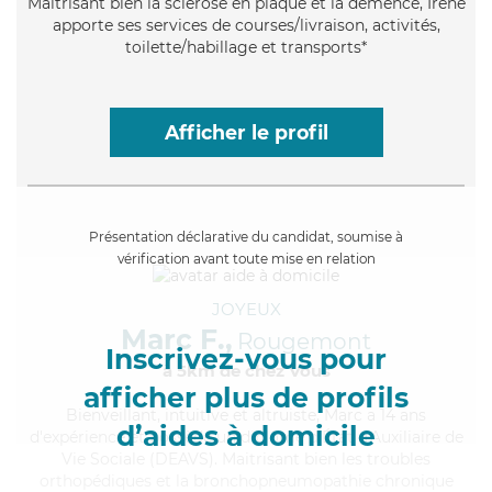
Maitrisant bien la sclérose en plaque et la démence, Irène
apporte ses services de courses/livraison, activités,
toilette/habillage et transports*
Afficher le profil
Présentation déclarative du candidat, soumise à
vérification avant toute mise en relation
JOYEUX
Marc F.,
Rougemont
Inscrivez-vous pour
à 5km de chez Vous
afficher plus de profils
Bienveillant
, intuitive et altruiste, Marc a 14 ans
d’aides à domicile
d'expérience et possède un diplôme d'État d'Auxiliaire de
Vie Sociale (DEAVS). Maitrisant bien les troubles
orthopédiques et la bronchopneumopathie chronique