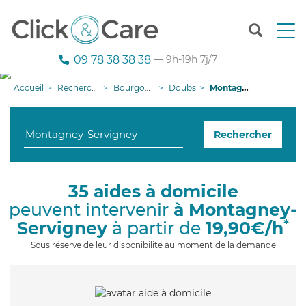
T
o
g
09 78 38 38 38
— 9h-19h 7j/7
g
l
Accueil
Recherche aide à domicile
Bourgogne-Franche-Comté
Doubs
Montagney-Servigney
e
n
a
Rechercher
v
i
g
a
35 aides à domicile
t
peuvent intervenir
à Montagney-
i
o
*
Servigney
à partir de
19,90€/h
n
Sous réserve de leur disponibilité au moment de la demande