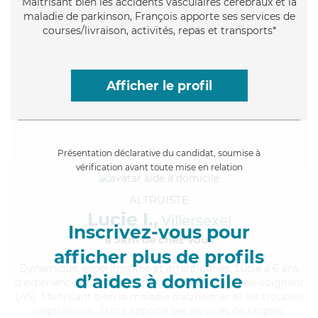
Maitrisant bien les accidents vasculaires cérébraux et la
maladie de parkinson, François apporte ses services de
courses/livraison, activités, repas et transports*
Afficher le profil
Présentation déclarative du candidat, soumise à
vérification avant toute mise en relation
ALTRUISTE
Lucie I.,
Villersexel
Inscrivez-vous pour
à 5km de chez Vous
afficher plus de profils
Dynamique
, expérimentée et attentionnée, Lucie a 6 ans
d’aides à domicile
d'expérience et possède un diplôme d'Etat d'aide-soignant
(AS). Maitrisant bien la maladie d'alzheimer et les troubles
respiratoires, Lucie apporte ses services de rappels,