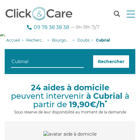
T
o
g
09 78 38 38 38
— 9h-19h 7j/7
g
l
Accueil
Recherche aide à domicile
Bourgogne-Franche-Comté
Doubs
Cubrial
e
n
a
Rechercher
v
i
g
a
24 aides à domicile
t
peuvent intervenir
à Cubrial
à
i
o
*
partir de
19,90€/h
n
Sous réserve de leur disponibilité au moment de la demande