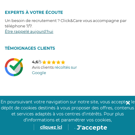
EXPERTS À VOTRE ÉCOUTE
Un besoin de recrutement ? Click&Care vous accompagne par
téléphone 7/7
.
Être rappelé aujourd'hui
T
É
MOIGNAGES CLIENTS
4,6
/5
Avis clients
récoltés sur
Google
COMMUNAUTÉ CLICK&CARE
En poursuivant votre navigation sur notre site, vous acceptez le
✕
dépôt de cookies destinés à vous proposer des offres, contenus
et services adaptés à vos centres d’intérêts.
Pour plus
d’informations et paramétrer vos cookies,
J'accepte
cliquez ici
.