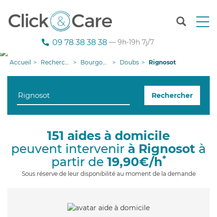
T
o
g
09 78 38 38 38
— 9h-19h 7j/7
g
l
Accueil
Recherche aide à domicile
Bourgogne-Franche-Comté
Doubs
Rignosot
e
n
a
Rechercher
v
i
g
a
151 aides à domicile
t
peuvent intervenir
à Rignosot
à
i
o
*
partir de
19,90€/h
n
Sous réserve de leur disponibilité au moment de la demande