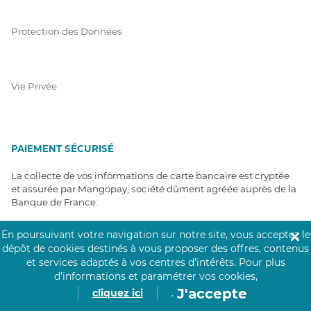
Protection des Données
Vie Privée
PAIEMENT SÉCURISÉ
La collecte de vos informations de carte bancaire est cryptée
et assurée par Mangopay, société dûment agréée auprès de la
Banque de France.
En poursuivant votre navigation sur notre site, vous acceptez le
✕
dépôt de cookies destinés à vous proposer des offres, contenus
et services adaptés à vos centres d’intérêts.
Pour plus
d’informations et paramétrer vos cookies,
J'accepte
cliquez ici
.
NOS PARTENAIRES