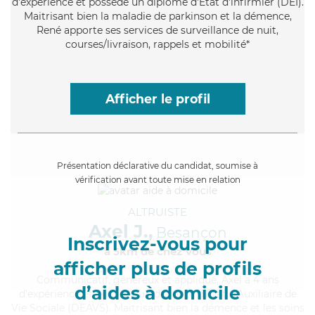
d'expérience et possède un diplôme d'Etat d'infirmier (DEI).
Maitrisant bien la maladie de parkinson et la démence,
René apporte ses services de surveillance de nuit,
courses/livraison, rappels et mobilité*
Afficher le profil
Présentation déclarative du candidat, soumise à
vérification avant toute mise en relation
ALTRUISTE
Axel J.,
Besançon
Inscrivez-vous pour
à 5km de chez Vous
afficher plus de profils
Communicatif
, généreux et appliqué, Axel a 4 ans
d’aides à domicile
d'expérience et possède un diplôme d'État d'Auxiliaire de
Vie Sociale (DEAVS). Maitrisant bien la démence et les soins