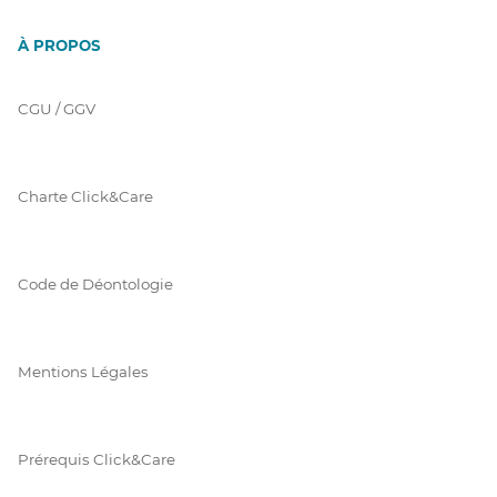
À PROPOS
CGU / GGV
Charte Click&Care
Code de Déontologie
Mentions Légales
Prérequis Click&Care