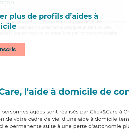
nçon
r plus de profils d’aides à
elle, Ludivine a 9 ans d'expérience et possède un BEP Carrières
cile
Maitrisant bien les troubles orthopédiques et les troubles
pporte ses services de courses/livraison, compagnie/loisirs,
nscris
Care, l'aide à domicile de co
x personnes âgées sont réalisés par Click&Care à Ch
 de votre cadre de vie, d'une aide à domicile tem
cile permanente suite à une perte d'autonomie pl