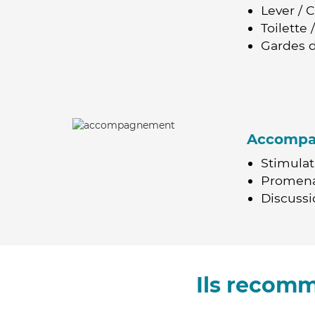
Lever / 
Toilette
Gardes d
Accomp
Stimulat
Promen
Discussio
Ils recomm