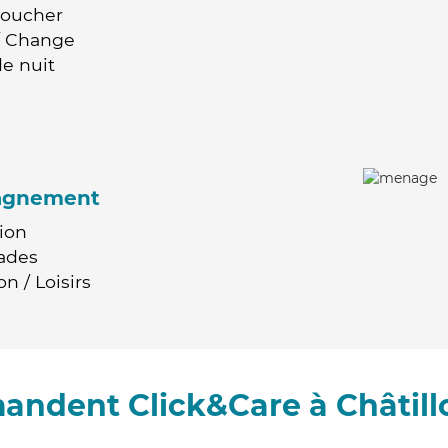
Coucher
 / Change
e nuit
agnement
ion
ades
n / Loisirs
andent Click&Care à Châtil