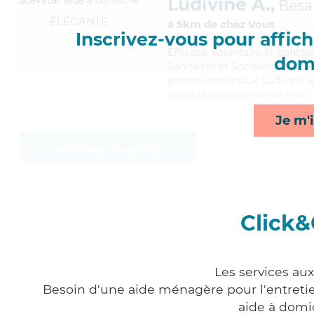
Ludivine A.,
Besa
ÉLÉGANTE
à 5km de chez Vous
Inscrivez-vous pour affiche
Efficace
, volontaire et ponctu
domi
Sanitaires et Sociales (CSS). 
gastro-intestinaux, Ludivine a
repas et surveillance de nuit*
Je m'i
Afficher le profil
Click&
Les services au
Besoin d'une aide ménagère pour l'entretien
aide à domi