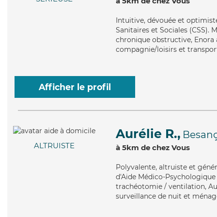
à 5km de chez Vous
Intuitive
, dévouée et optimist
Sanitaires et Sociales (CSS).
chronique obstructive, Enora a
compagnie/loisirs et transpor
Afficher le profil
Aurélie R.,
Besan
ALTRUISTE
à 5km de chez Vous
Polyvalente
, altruiste et gén
d'Aide Médico-Psychologique (A
trachéotomie / ventilation, Au
surveillance de nuit et ménag